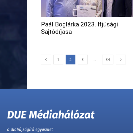
Paál Boglárka 2023. Ifjúsági
Sajtódíjasa
...
1
2
3
34
DUE Médiahálózat
a diákújságíró egyesület