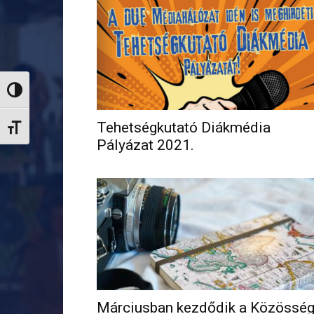
Nagy kontraszt váltása
Tehetségkutató Diákmédia
Betűméret váltása
Pályázat 2021.
Márciusban kezdődik a Közösség