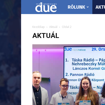
RÓLUNK
AKT
DUE
Médiahálózat…
Kezdőlap
Aktuál
Oldal 2
AKTUÁL