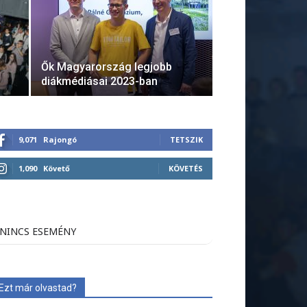
Ők Magyarország legjobb
diákmédiásai 2023-ban
9,071
Rajongó
TETSZIK
1,090
Követő
KÖVETÉS
NINCS ESEMÉNY
Ezt már olvastad?