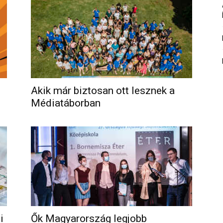
Akik már biztosan ott lesznek a
Médiatáborban
i
Ők Magyarország legjobb