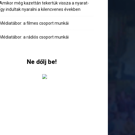
Amikor még kazettán tekertük vissza a nyarat-
Így indultak nyaralni a kilencvenes években
Médiatábor: a filmes csoport munkái
Médiatábor: a rádiós csoport munkái
Ne dőlj be!