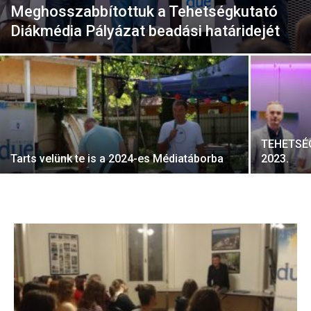
Meghosszabbítottuk a Tehetségkutató
Diákmédia Pályázat beadási határidejét
TEHETSÉ
Tarts velünk te is a 2024-es Médiatáborba
2023.