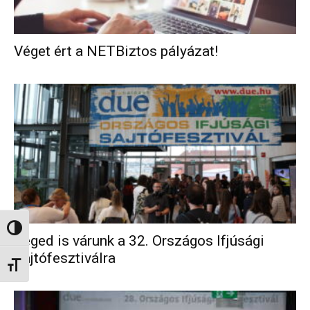
Véget ért a NETBiztos pályázat!
Nagy kontraszt váltása
Téged is várunk a 32. Országos Ifjúsági
Sajtófesztiválra
Betűméret váltása