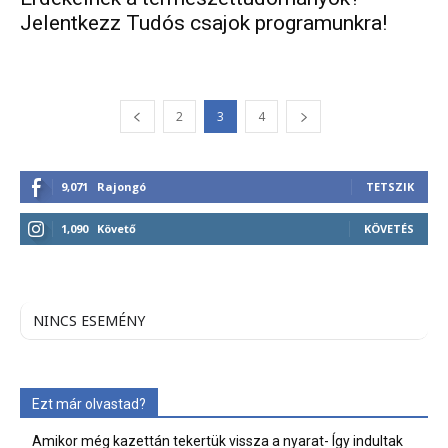
Jelentkezz Tudós csajok programunkra!
2
3
4
9,071
Rajongó
TETSZIK
1,090
Követő
KÖVETÉS
NINCS ESEMÉNY
Ezt már olvastad?
Amikor még kazettán tekertük vissza a nyarat- Így indultak