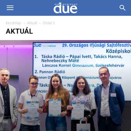
DUE
Kezdőlap
Aktuál
Oldal 3
Médiahálózat…
AKTUÁL