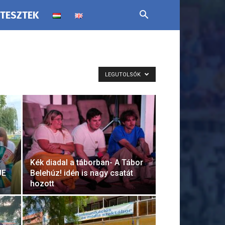
 TESZTEK
LEGUTOLSÓK
Kék diadal a táborban- A Tábor
UE
Belehúz! idén is nagy csatát
hozott