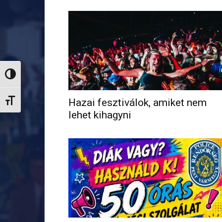
Nagy kontraszt váltása
Hazai fesztiválok, amiket nem
Betűméret váltása
lehet kihagyni