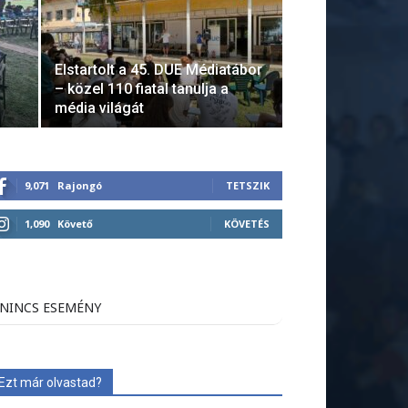
Elstartolt a 45. DUE Médiatábor
– közel 110 fiatal tanulja a
média világát
9,071
Rajongó
TETSZIK
1,090
Követő
KÖVETÉS
NINCS ESEMÉNY
Ezt már olvastad?