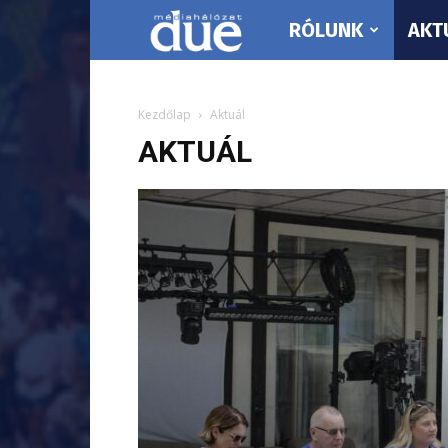
RÓLUNK
AKT
DUE
Médiahálózat…
Kezdőlap
Aktuál
AKTUÁL