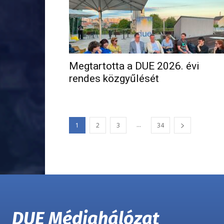
Megtartotta a DUE 2026. évi
rendes közgyűlését
...
1
2
3
34
DUE Médiahálózat