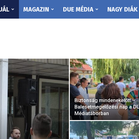
UÁL
MAGAZIN
DUE MÉDIA
NAGY DIÁK
Biztonság mindenekelőtt –
Balesetmegelőzési nap a D
Médiatáborban