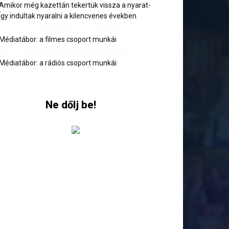
Amikor még kazettán tekertük vissza a nyarat-
Így indultak nyaralni a kilencvenes években
Médiatábor: a filmes csoport munkái
Médiatábor: a rádiós csoport munkái
Ne dőlj be!