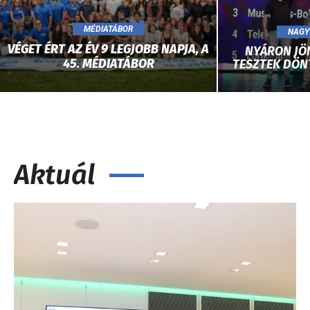
MÉDIATÁBOR
NAGY
VÉGET ÉRT AZ ÉV 9 LEGJOBB NAPJA, A
NYÁRON JÖN
45. MÉDIATÁBOR
TESZTEK DÖN
Aktuál