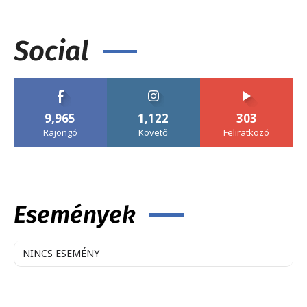
Social
9,965
1,122
303
Rajongó
Követő
Feliratkozó
Események
NINCS ESEMÉNY