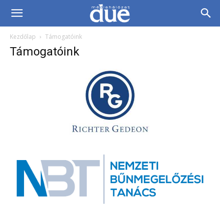
DUE
Kezdőlap
Támogatóink
Médiahálózat…
Támogatóink