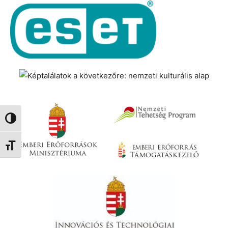
Nagy kontraszt váltása
Betűméret váltása