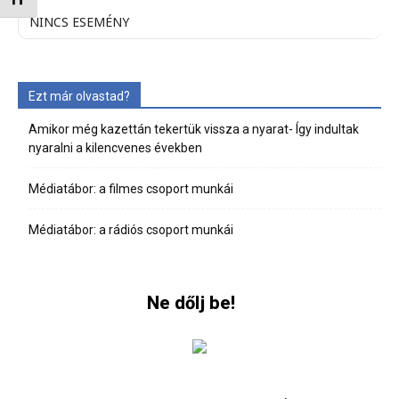
NINCS ESEMÉNY
Ezt már olvastad?
Amikor még kazettán tekertük vissza a nyarat- Így indultak
nyaralni a kilencvenes években
Médiatábor: a filmes csoport munkái
Médiatábor: a rádiós csoport munkái
Ne dőlj be!