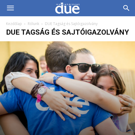
DUE
Kezdőlap
Rólunk
DUE Tagság és Sajtóigazolvány
Médiahálózat…
DUE TAGSÁG ÉS SAJTÓIGAZOLVÁNY