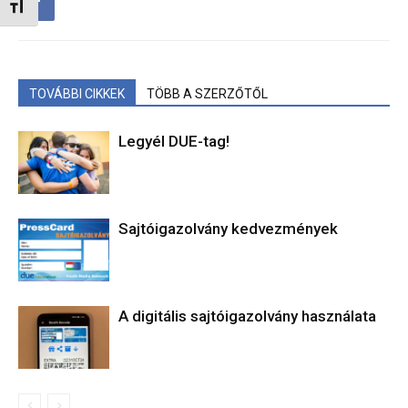
Betűméret váltása
TOVÁBBI CIKKEK
TÖBB A SZERZŐTŐL
Legyél DUE-tag!
Sajtóigazolvány kedvezmények
A digitális sajtóigazolvány használata