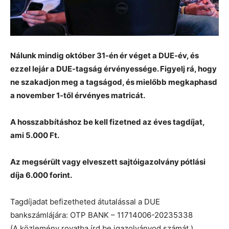
Nálunk mindig október 31-én ér véget a DUE-év, és
ezzel lejár a DUE-tagság érvényessége. Figyelj rá, hogy
ne szakadjon meg a tagságod, és mielőbb megkaphasd
a november 1-től érvényes matricát.
A hosszabbításhoz be kell fizetned az éves tagdíjat,
ami 5.000 Ft.
Az megsérült vagy elveszett sajtóigazolvány pótlási
díja 6.000 forint.
Tagdíjadat befizetheted átutalással a DUE
bankszámlájára: OTP BANK – 11714006-20235338
(A közlemény rovatba írd be igazolványod számát.)