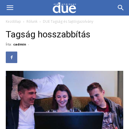
DUE
Kezdőlap
Rólunk
DUE Tagság és Sajtóigazolvány
Médiahálózat…
Tagság hosszabbítás
Írta:
cadmin
-