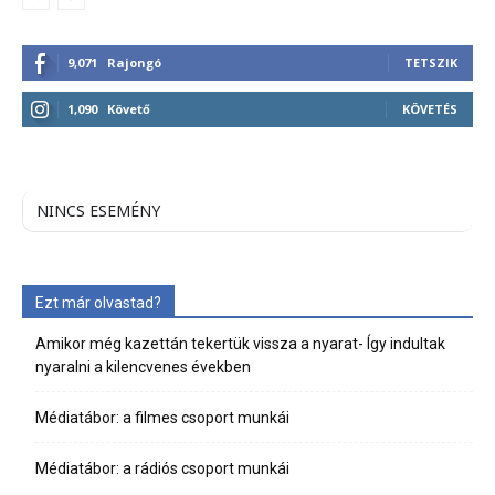
9,071
Rajongó
TETSZIK
1,090
Követő
KÖVETÉS
NINCS ESEMÉNY
Ezt már olvastad?
Amikor még kazettán tekertük vissza a nyarat- Így indultak
nyaralni a kilencvenes években
Médiatábor: a filmes csoport munkái
Médiatábor: a rádiós csoport munkái