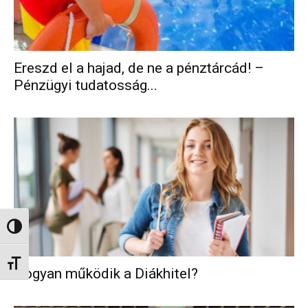
Ereszd el a hajad, de ne a pénztárcád! –
Pénzügyi tudatosság...
Nagy kontraszt váltása
Betűméret váltása
Hogyan működik a Diákhitel?