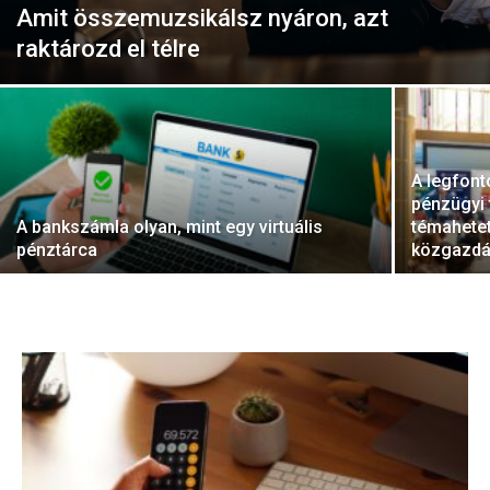
Amit összemuzsikálsz nyáron, azt
raktározd el télre
A legfont
pénzügyi
A bankszámla olyan, mint egy virtuális
témahetet
pénztárca
közgazd