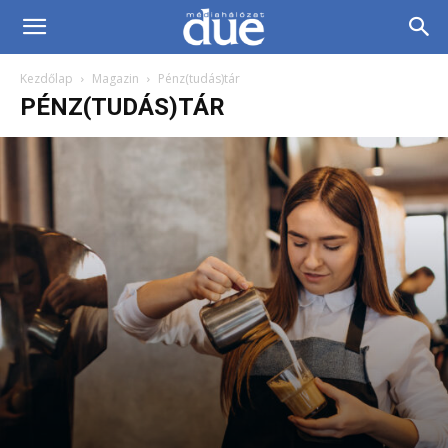
DUE
Kezdőlap
Magazin
Pénz(tudás)tár
Médiahálózat…
PÉNZ(TUDÁS)TÁR