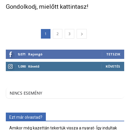
Gondolkodj, mielőtt kattintasz!
1
2
3
9,071
Rajongó
TETSZIK
1,090
Követő
KÖVETÉS
NINCS ESEMÉNY
Ezt már olvastad?
Amikor még kazettán tekertük vissza a nyarat- Így indultak