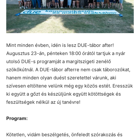
Mint minden évben, idén is lesz DUE-tábor after!
Augusztus 23-án, pénteken 18:00 órától tartjuk a nyár
utolsó DUE-s programját a margitszigeti zenélő
szökőkútnál. A DUE-tábor afterre nem csak táborozókat,
hanem minden olyan duést szeretettel várunk, aki
szívesen eltöltene velünk még egy közös estét. Eresszük
ki együtt a gőzt és készüljünk együtt kötöttségek és
feszültségek nélkül az új tanévre!
Program:
Kötetlen, vidám beszélgetés, önfeledt szórakozás és