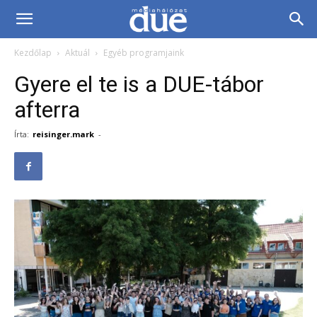
DUE
Kezdőlap
Aktuál
Egyéb programjaink
Médiahálózat…
Gyere el te is a DUE-tábor
afterra
Írta:
reisinger.mark
-