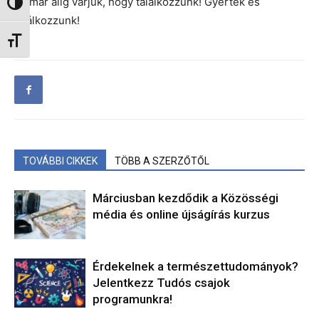
Mi már alig várjuk, hogy találkozzunk! Gyertek és
Nagy kontraszt váltása
találkozzunk!
Betűméret váltása
TOVÁBBI CIKKEK
TÖBB A SZERZŐTŐL
Márciusban kezdődik a Közösségi
média és online újságírás kurzus
Érdekelnek a természettudományok?
Jelentkezz Tudós csajok
programunkra!