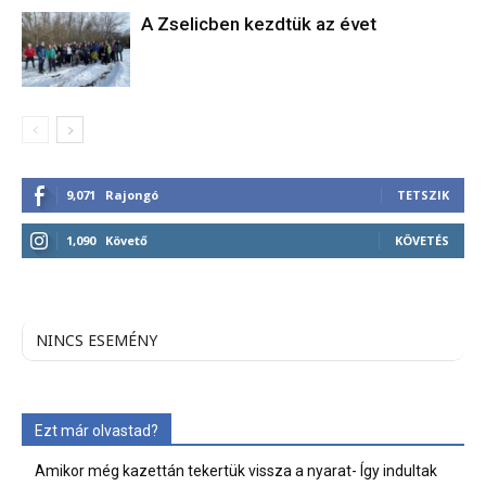
A Zselicben kezdtük az évet
9,071
Rajongó
TETSZIK
1,090
Követő
KÖVETÉS
NINCS ESEMÉNY
Ezt már olvastad?
Amikor még kazettán tekertük vissza a nyarat- Így indultak