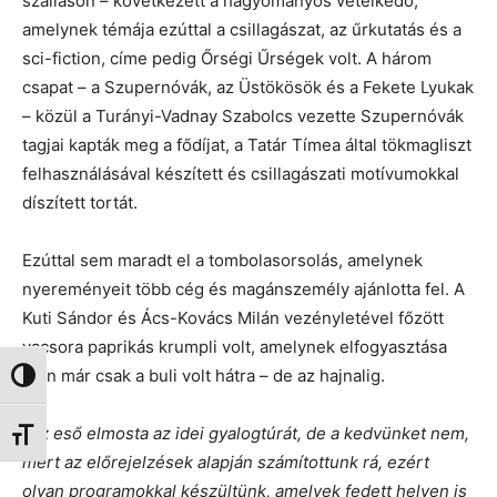
szálláson – következett a hagyományos vetélkedő,
amelynek témája ezúttal a csillagászat, az űrkutatás és a
sci-fiction, címe pedig Őrségi Űrségek volt. A három
csapat – a Szupernóvák, az Üstökösök és a Fekete Lyukak
– közül a Turányi-Vadnay Szabolcs vezette Szupernóvák
tagjai kapták meg a fődíjat, a Tatár Tímea által tökmagliszt
felhasználásával készített és csillagászati motívumokkal
díszített tortát.
Ezúttal sem maradt el a tombolasorsolás, amelynek
nyereményeit több cég és magánszemély ajánlotta fel. A
Kuti Sándor és Ács-Kovács Milán vezényletével főzött
vacsora paprikás krumpli volt, amelynek elfogyasztása
után már csak a buli volt hátra – de az hajnalig.
Nagy kontraszt váltása
„Az eső elmosta az idei gyalogtúrát, de a kedvünket nem,
Betűméret váltása
mert az előrejelzések alapján számítottunk rá, ezért
olyan programokkal készültünk, amelyek fedett helyen is