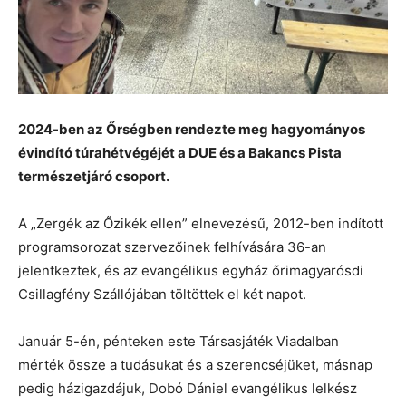
2024-ben az Őrségben rendezte meg hagyományos
évindító túrahétvégéjét a DUE és a Bakancs Pista
természetjáró csoport.
A „Zergék az Őzikék ellen” elnevezésű, 2012-ben indított
programsorozat szervezőinek felhívására 36-an
jelentkeztek, és az evangélikus egyház őrimagyarósdi
Csillagfény Szállójában töltöttek el két napot.
Január 5-én, pénteken este Társasjáték Viadalban
mérték össze a tudásukat és a szerencséjüket, másnap
pedig házigazdájuk, Dobó Dániel evangélikus lelkész