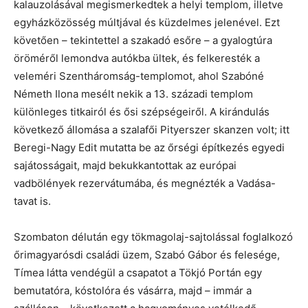
kalauzolásával megismerkedtek a helyi templom, illetve
egyházközösség múltjával és küzdelmes jelenével. Ezt
követően – tekintettel a szakadó esőre – a gyalogtúra
öröméről lemondva autókba ültek, és felkeresték a
veleméri Szentháromság-templomot, ahol Szabóné
Németh Ilona mesélt nekik a 13. századi templom
különleges titkairól és ősi szépségeiről. A kirándulás
következő állomása a szalafői Pityerszer skanzen volt; itt
Beregi-Nagy Edit mutatta be az őrségi építkezés egyedi
sajátosságait, majd bekukkantottak az európai
vadbölények rezervátumába, és megnézték a Vadása-
tavat is.
Szombaton délután egy tökmagolaj-sajtolással foglalkozó
őrimagyarósdi családi üzem, Szabó Gábor és felesége,
Tímea látta vendégül a csapatot a Tökjó Portán egy
bemutatóra, kóstolóra és vásárra, majd – immár a