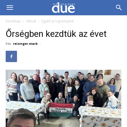
DUE
Kezdőlap
Aktuál
Egyéb programjaink
Médiahálózat…
Őrségben kezdtük az évet
Írta:
reisinger.mark
-