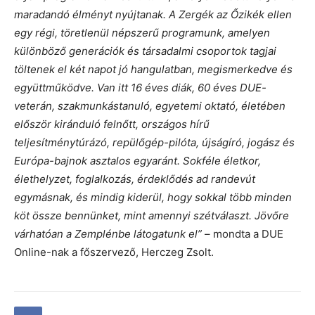
maradandó élményt nyújtanak. A Zergék az Őzikék ellen
egy régi, töretlenül népszerű programunk, amelyen
különböző generációk és társadalmi csoportok tagjai
töltenek el két napot jó hangulatban, megismerkedve és
együttműködve. Van itt 16 éves diák, 60 éves DUE-
veterán, szakmunkástanuló, egyetemi oktató, életében
először kiránduló felnőtt, országos hírű
teljesítménytúrázó, repülőgép-pilóta, újságíró, jogász és
Európa-bajnok asztalos egyaránt. Sokféle életkor,
élethelyzet, foglalkozás, érdeklődés ad randevút
egymásnak, és mindig kiderül, hogy sokkal több minden
köt össze bennünket, mint amennyi szétválaszt.
Jövőre
várhatóan a Zemplénbe látogatunk el”
– mondta a DUE
Online-nak a főszervező, Herczeg Zsolt.