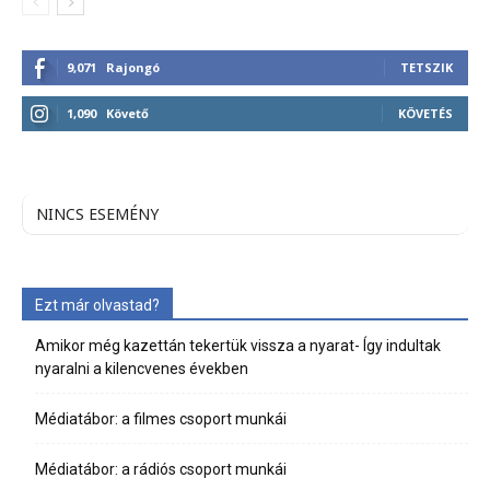
9,071
Rajongó
TETSZIK
1,090
Követő
KÖVETÉS
NINCS ESEMÉNY
Ezt már olvastad?
Amikor még kazettán tekertük vissza a nyarat- Így indultak
nyaralni a kilencvenes években
Médiatábor: a filmes csoport munkái
Médiatábor: a rádiós csoport munkái