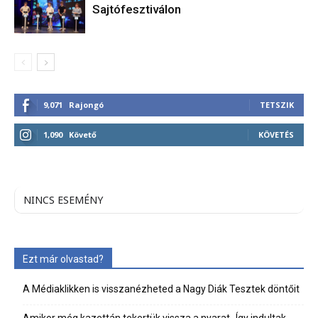
Sajtófesztiválon
9,071
Rajongó
TETSZIK
1,090
Követő
KÖVETÉS
NINCS ESEMÉNY
Ezt már olvastad?
A Médiaklikken is visszanézheted a Nagy Diák Tesztek döntőit
Amikor még kazettán tekertük vissza a nyarat- Így indultak