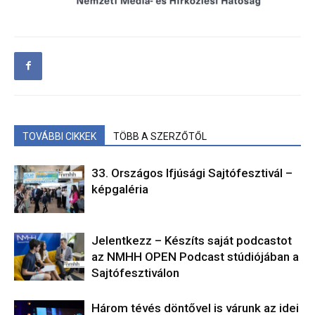
TOVÁBBI CIKKEK
TÖBB A SZERZŐTŐL
33. Országos Ifjúsági Sajtófesztivál –
képgaléria
Jelentkezz – Készíts saját podcastot
az NMHH OPEN Podcast stúdiójában a
Sajtófesztiválon
Három tévés döntővel is várunk az idei