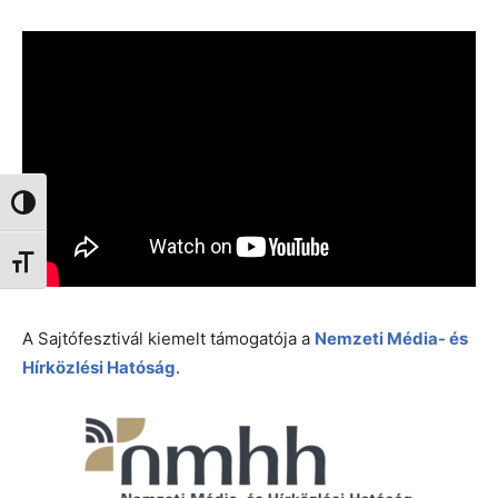
Nagy kontraszt váltása
Betűméret váltása
A Sajtófesztivál kiemelt támogatója a
Nemzeti Média- és
Hírközlési Hatóság
.