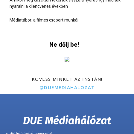
nyaralni a kilencvenes években
Médiatábor: a filmes csoport munkái
Ne dőlj be!
KÖVESS MINKET AZ INSTÁN!
@DUEMEDIAHALOZAT
DUE Médiahálózat
a diákújságíró egyesület