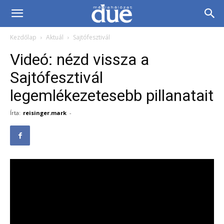
DUE
Kezdőlap
Aktuál
Sajtófesztivál
Médiahálózat…
Videó: nézd vissza a
Sajtófesztivál
legemlékezetesebb pillanatait
Írta:
reisinger.mark
-