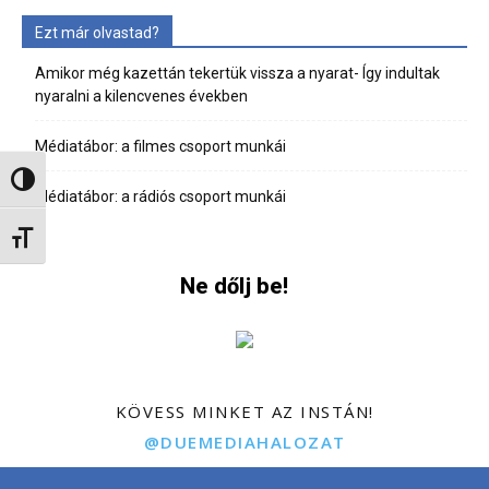
Ezt már olvastad?
Amikor még kazettán tekertük vissza a nyarat- Így indultak
nyaralni a kilencvenes években
Médiatábor: a filmes csoport munkái
Nagy kontraszt váltása
Médiatábor: a rádiós csoport munkái
Betűméret váltása
Ne dőlj be!
KÖVESS MINKET AZ INSTÁN!
@DUEMEDIAHALOZAT