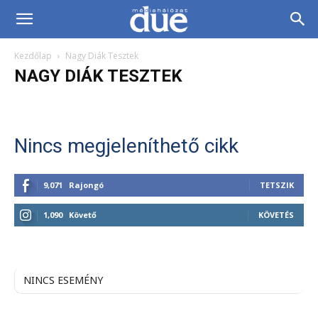
DUE
Kezdőlap
Nagy Diák Tesztek
Médiahálózat…
NAGY DIÁK TESZTEK
Nincs megjeleníthető cikk
9,071
Rajongó
TETSZIK
1,090
Követő
KÖVETÉS
NINCS ESEMÉNY