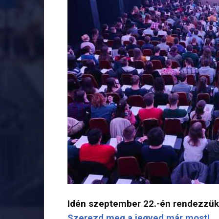
Idén szeptember 22.-én rendezzük m
Szerezd meg a jegyed már most!