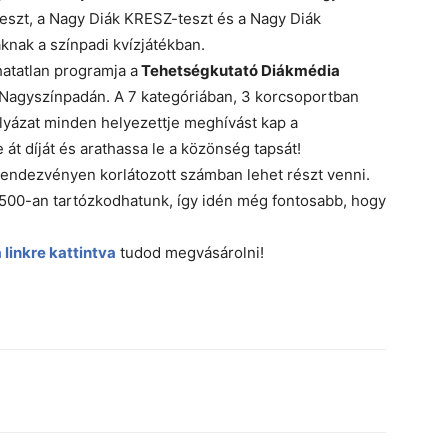
eszt, a Nagy Diák KRESZ-teszt és a Nagy Diák
knak a színpadi kvízjátékban.
hatatlan programja a
Tehetségkutató Diákmédia
 Nagyszínpadán. A 7 kategóriában, 3 korcsoportban
pályázat minden helyezettje meghívást kap a
át díját és arathassa le a közönség tapsát!
rendezvényen korlátozott számban lehet részt venni.
 500-an tartózkodhatunk, így idén még fontosabb, hogy
a linkre kattintva
tudod megvásárolni!