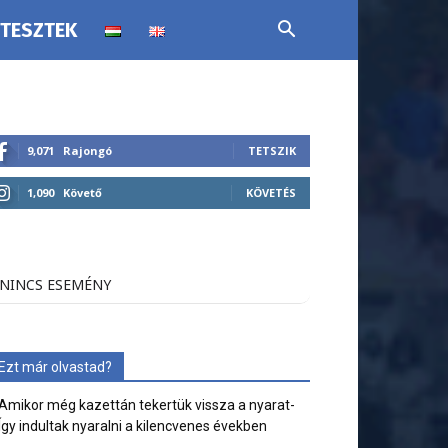
 TESZTEK
9,071
Rajongó
TETSZIK
1,090
Követő
KÖVETÉS
NINCS ESEMÉNY
Ezt már olvastad?
Amikor még kazettán tekertük vissza a nyarat-
Így indultak nyaralni a kilencvenes években