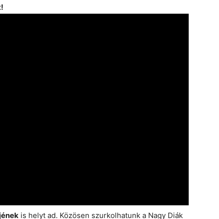
!
jének
is helyt ad. Közösen szurkolhatunk a Nagy Diák