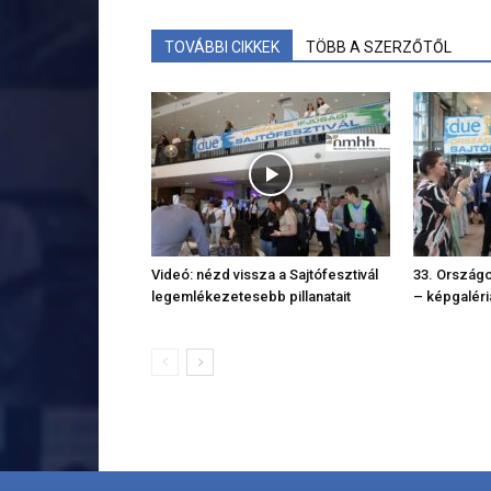
TOVÁBBI CIKKEK
TÖBB A SZERZŐTŐL
Videó: nézd vissza a Sajtófesztivál
33. Országos
legemlékezetesebb pillanatait
– képgaléri