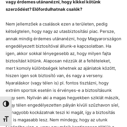
vagy érdemes utánanézni, hogy kikkel kötünk
szerződést? Előfordulhatnak csalók?
Nem jellemzőek a csalások ezen a területen, pedig
kétségtelen, hogy nagy az utasbiztosítási piac. Persze,
annak mindig érdemes utánanézni, hogy Magyarországon
engedélyezett biztosítóval állunk-e kapcsolatban. Ha
igen, akkor sokkal lényegesebb az, hogy milyen fajta
biztosítást kötünk. Alaposan nézzük át a feltételeket,
mert komoly különbségek lehetnek az ajánlatok között,
hiszen igen sok biztosító van, és nagy a verseny.
Nyaraláskor (vagy télen is) pl. fontos tisztázni, hogy
extrém sportok esetén is érvényes-e a biztosításunk
vagy sem. Nyilván aki a magas hegyekben sziklát mászik,
vagy télen engedélyezetten pályán kívüli szűzhavon síel,
Nagy kontraszt váltása
az nagyobb kockázatnak teszi ki magát, így a biztosítás
ára is magasabb lesz. Nem mindegy, hogy az utunk
Betűméret váltása