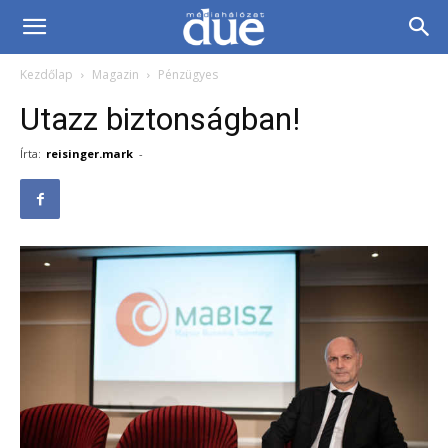
DUE
Kezdőlap
Magazin
Pénzügyes
Médiahálózat…
Utazz biztonságban!
Írta:
reisinger.mark
-