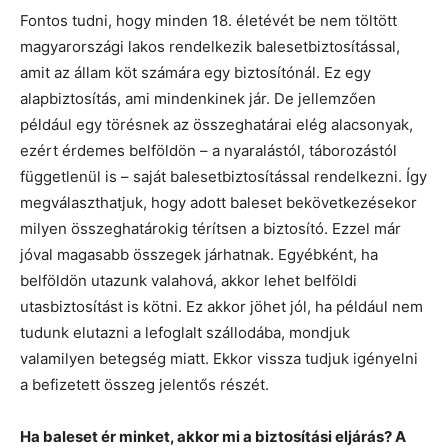
Fontos tudni, hogy minden 18. életévét be nem töltött
magyarországi lakos rendelkezik balesetbiztosítással,
amit az állam köt számára egy biztosítónál. Ez egy
alapbiztosítás, ami mindenkinek jár. De jellemzően
például egy törésnek az összeghatárai elég alacsonyak,
ezért érdemes belföldön – a nyaralástól, táborozástól
függetlenül is – saját balesetbiztosítással rendelkezni. Így
megválaszthatjuk, hogy adott baleset bekövetkezésekor
milyen összeghatárokig térítsen a biztosító. Ezzel már
jóval magasabb összegek járhatnak. Egyébként, ha
belföldön utazunk valahová, akkor lehet belföldi
utasbiztosítást is kötni. Ez akkor jöhet jól, ha például nem
tudunk elutazni a lefoglalt szállodába, mondjuk
valamilyen betegség miatt. Ekkor vissza tudjuk igényelni
a befizetett összeg jelentős részét.
Ha baleset ér minket, akkor mi a biztosítási eljárás? A