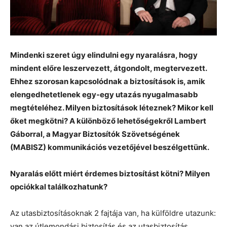
Mindenki szeret úgy elindulni egy nyaralásra, hogy
mindent előre leszervezett, átgondolt, megtervezett.
Ehhez szorosan kapcsolódnak a biztosítások is, amik
elengedhetetlenek egy-egy utazás nyugalmasabb
megtételéhez. Milyen biztosítások léteznek? Mikor kell
őket megkötni? A különböző lehetőségekről Lambert
Gáborral, a Magyar Biztosítók Szövetségének
(MABISZ) kommunikációs vezetőjével beszélgettünk.
Nyaralás előtt miért érdemes biztosítást kötni? Milyen
opciókkal találkozhatunk?
Az utasbiztosításoknak 2 fajtája van, ha külföldre utazunk:
van az útlemondási biztosítás és az utasbiztosítás.