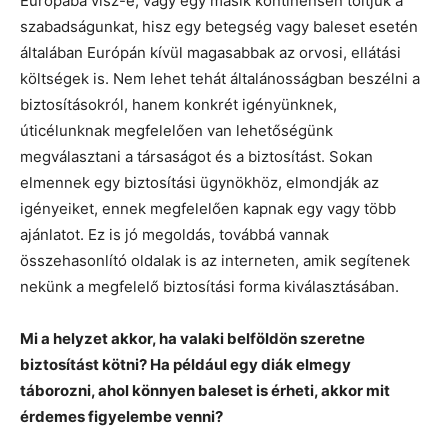
Európába visz-e, vagy egy másik kontinensen töltjük a
szabadságunkat, hisz egy betegség vagy baleset esetén
általában Európán kívül magasabbak az orvosi, ellátási
költségek is. Nem lehet tehát általánosságban beszélni a
biztosításokról, hanem konkrét igényünknek,
úticélunknak megfelelően van lehetőségünk
megválasztani a társaságot és a biztosítást. Sokan
elmennek egy biztosítási ügynökhöz, elmondják az
igényeiket, ennek megfelelően kapnak egy vagy több
ajánlatot. Ez is jó megoldás, továbbá vannak
összehasonlító oldalak is az interneten, amik segítenek
nekünk a megfelelő biztosítási forma kiválasztásában.
Mi a helyzet akkor, ha valaki belföldön szeretne
biztosítást kötni? Ha például egy diák elmegy
táborozni, ahol könnyen baleset is érheti, akkor mit
érdemes figyelembe venni?