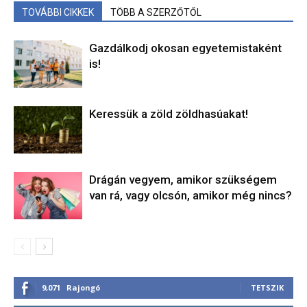
TOVÁBBI CIKKEK
TÖBB A SZERZŐTŐL
Gazdálkodj okosan egyetemistaként
is!
Keressük a zöld zöldhasúakat!
Drágán vegyem, amikor szükségem
van rá, vagy olcsón, amikor még nincs?
9,071
Rajongó
TETSZIK