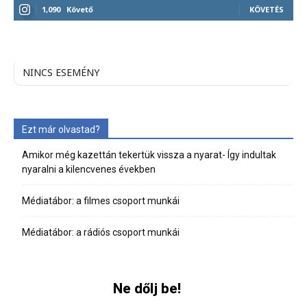
1,090
Követő
KÖVETÉS
NINCS ESEMÉNY
Ezt már olvastad?
Amikor még kazettán tekertük vissza a nyarat- Így indultak
nyaralni a kilencvenes években
Médiatábor: a filmes csoport munkái
Médiatábor: a rádiós csoport munkái
Ne dőlj be!