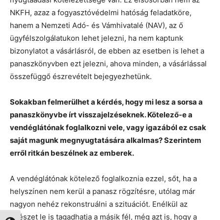
NKFH, azaz a fogyasztóvédelmi hatóság feladatköre,
hanem a Nemzeti Adó- és Vámhivatalé (NAV), az ő
ügyfélszolgálatukon lehet jelezni, ha nem kaptunk
bizonylatot a vásárlásról, de ebben az esetben is lehet a
panaszkönyvben ezt jelezni, ahova minden, a vásárlással
összefüggő észrevételt bejegyezhetünk.
Sokakban felmerülhet a kérdés, hogy mi lesz a sorsa a
panaszkönyvbe írt visszajelzéseknek. Kötelező-e a
vendéglátónak foglalkozni vele, vagy igazából ez csak
saját magunk megnyugtatására alkalmas? Szerintem
erről ritkán beszélnek az emberek.
A vendéglátónak kötelező foglalkoznia ezzel, sőt, ha a
helyszínen nem kerül a panasz rögzítésre, utólag már
nagyon nehéz rekonstruálni a szituációt. Enélkül az
egészet le is tagadhatja a másik fél, még azt is, hogy a