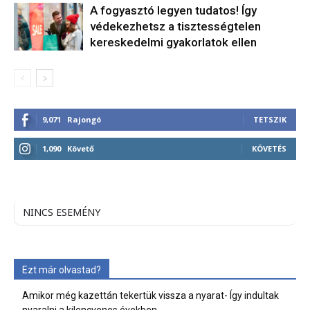
A fogyasztó legyen tudatos! Így
védekezhetsz a tisztességtelen
kereskedelmi gyakorlatok ellen
9,071
Rajongó
TETSZIK
1,090
Követő
KÖVETÉS
NINCS ESEMÉNY
Ezt már olvastad?
Amikor még kazettán tekertük vissza a nyarat- Így indultak
nyaralni a kilencvenes években