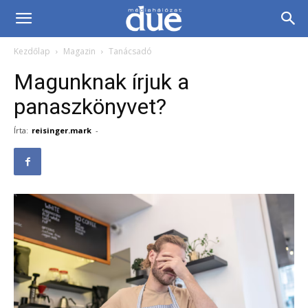
DUE
Kezdőlap
Magazin
Tanácsadó
Médiahálózat…
Magunknak írjuk a
panaszkönyvet?
Írta:
reisinger.mark
-