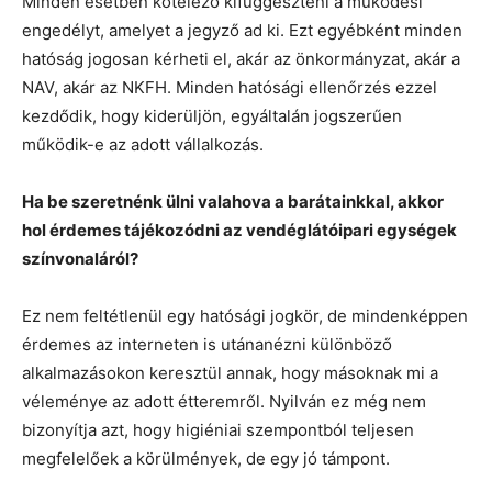
Minden esetben kötelező kifüggeszteni a működési
engedélyt, amelyet a jegyző ad ki. Ezt egyébként minden
hatóság jogosan kérheti el, akár az önkormányzat, akár a
NAV, akár az NKFH. Minden hatósági ellenőrzés ezzel
kezdődik, hogy kiderüljön, egyáltalán jogszerűen
működik-e az adott vállalkozás.
Ha be szeretnénk ülni valahova a barátainkkal, akkor
hol érdemes tájékozódni az vendéglátóipari egységek
színvonaláról?
Ez nem feltétlenül egy hatósági jogkör, de mindenképpen
érdemes az interneten is utánanézni különböző
alkalmazásokon keresztül annak, hogy másoknak mi a
véleménye az adott étteremről. Nyilván ez még nem
bizonyítja azt, hogy higiéniai szempontból teljesen
megfelelőek a körülmények, de egy jó támpont.