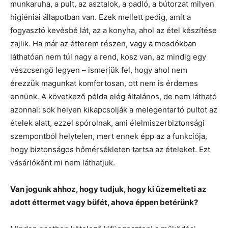
munkaruha, a pult, az asztalok, a padló, a bútorzat milyen
higiéniai állapotban van. Ezek mellett pedig, amit a
fogyasztó kevésbé lát, az a konyha, ahol az étel készítése
zajlik. Ha már az étterem részen, vagy a mosdókban
láthatóan nem túl nagy a rend, kosz van, az mindig egy
vészcsengő legyen – ismerjük fel, hogy ahol nem
érezzük magunkat komfortosan, ott nem is érdemes
ennünk. A következő példa elég általános, de nem látható
azonnal: sok helyen kikapcsolják a melegentartó pultot az
ételek alatt, ezzel spórolnak, ami élelmiszerbiztonsági
szempontból helytelen, mert ennek épp az a funkciója,
hogy biztonságos hőmérsékleten tartsa az ételeket. Ezt
vásárlóként mi nem láthatjuk.
Van jogunk ahhoz, hogy tudjuk, hogy ki üzemelteti az
adott éttermet vagy büfét, ahova éppen betérünk?