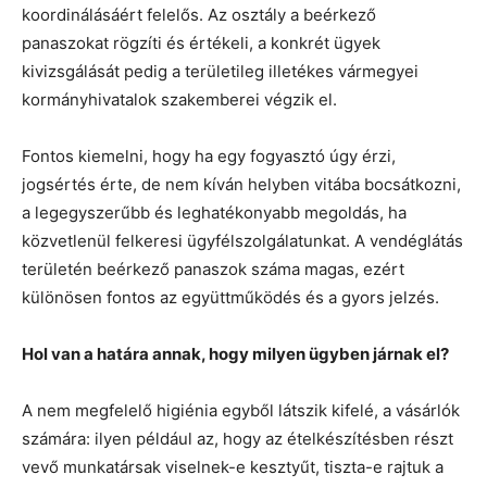
koordinálásáért felelős. Az osztály a beérkező
panaszokat rögzíti és értékeli, a konkrét ügyek
kivizsgálását pedig a területileg illetékes vármegyei
kormányhivatalok szakemberei végzik el.
Fontos kiemelni, hogy ha egy fogyasztó úgy érzi,
jogsértés érte, de nem kíván helyben vitába bocsátkozni,
a legegyszerűbb és leghatékonyabb megoldás, ha
közvetlenül felkeresi ügyfélszolgálatunkat. A vendéglátás
területén beérkező panaszok száma magas, ezért
különösen fontos az együttműködés és a gyors jelzés.
Hol van a határa annak, hogy milyen ügyben járnak el?
A nem megfelelő higiénia egyből látszik kifelé, a vásárlók
számára: ilyen például az, hogy az ételkészítésben részt
vevő munkatársak viselnek-e kesztyűt, tiszta-e rajtuk a