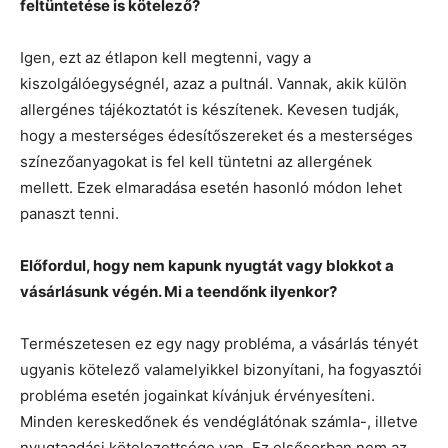
feltüntetése is kötelező?
Igen, ezt az étlapon kell megtenni, vagy a
kiszolgálóegységnél, azaz a pultnál. Vannak, akik külön
allergénes tájékoztatót is készítenek. Kevesen tudják,
hogy a mesterséges édesítőszereket és a mesterséges
színezőanyagokat is fel kell tüntetni az allergének
mellett. Ezek elmaradása esetén hasonló módon lehet
panaszt tenni.
Előfordul, hogy nem kapunk nyugtát vagy blokkot a
vásárlásunk végén. Mi a teendőnk ilyenkor?
Természetesen ez egy nagy probléma, a vásárlás tényét
ugyanis kötelező valamelyikkel bizonyítani, ha fogyasztói
probléma esetén jogainkat kívánjuk érvényesíteni.
Minden kereskedőnek és vendéglátónak számla-, illetve
nyugtaadási kötelezettsége van. Ez elsősorban nem az