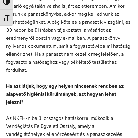
Nagy kontraszt váltása
vásárló egyáltalán valaha is járt az étteremben. Amikor
beírunk a panaszkönyvbe, akkor meg kell adnunk az
Betűméret váltása
elérhetőségünket. A cég köteles a panaszt kivizsgálni, és
30 napon belül írásban tájékoztatni a vásárlót az
eredményről postán vagy e-mailben. A panaszkönyv
nyilvános dokumentum, amit a fogyasztóvédelmi hatóság
ellenőrizhet. Ha a panaszt nem kezelik megfelelően, a
fogyasztó a hatósághoz vagy békéltető testülethez
fordulhat.
Ha azt látjuk, hogy egy helyen nincsenek rendben az
alapvető higiéniai körülmények, azt hogyan lehet
jelezni?
Az NKFH-n belül országos hatáskörrel működik a
Vendéglátás Felügyeleti Osztály, amely a
vendéglátóhelyek ellenőrzéséért és a panaszkezelés