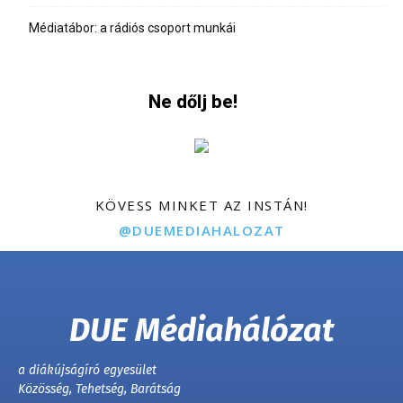
Médiatábor: a rádiós csoport munkái
Ne dőlj be!
KÖVESS MINKET AZ INSTÁN!
@DUEMEDIAHALOZAT
DUE Médiahálózat
a diákújságíró egyesület
Közösség, Tehetség, Barátság