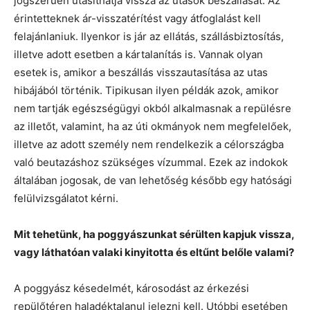
jogszerűen utasíthatja vissza az utasok beszállását. Az
érintetteknek ár-visszatérítést vagy átfoglalást kell
felajánlaniuk. Ilyenkor is jár az ellátás, szállásbiztosítás,
illetve adott esetben a kártalanítás is. Vannak olyan
esetek is, amikor a beszállás visszautasítása az utas
hibájából történik. Tipikusan ilyen példák azok, amikor
nem tartják egészségügyi okból alkalmasnak a repülésre
az illetőt, valamint, ha az úti okmányok nem megfelelőek,
illetve az adott személy nem rendelkezik a célországba
való beutazáshoz szükséges vízummal. Ezek az indokok
általában jogosak, de van lehetőség később egy hatósági
felülvizsgálatot kérni.
Mit tehetünk, ha poggyászunkat sérülten kapjuk vissza,
vagy láthatóan valaki kinyitotta és eltűnt belőle valami?
A poggyász késedelmét, károsodást az érkezési
repülőtéren haladéktalanul jelezni kell. Utóbbi esetében