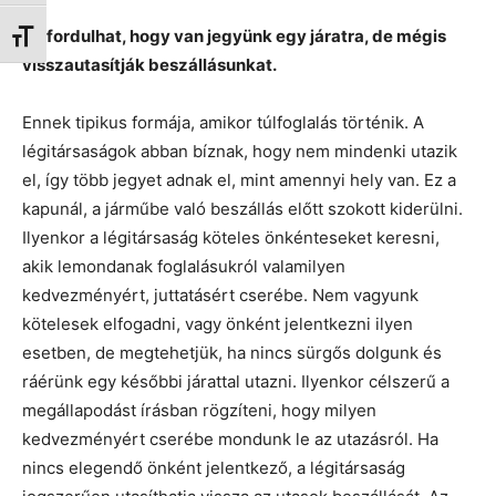
Előfordulhat, hogy van jegyünk egy járatra, de mégis
Betűméret váltása
visszautasítják beszállásunkat.
Ennek tipikus formája, amikor túlfoglalás történik. A
légitársaságok abban bíznak, hogy nem mindenki utazik
el, így több jegyet adnak el, mint amennyi hely van. Ez a
kapunál, a járműbe való beszállás előtt szokott kiderülni.
Ilyenkor a légitársaság köteles önkénteseket keresni,
akik lemondanak foglalásukról valamilyen
kedvezményért, juttatásért cserébe. Nem vagyunk
kötelesek elfogadni, vagy önként jelentkezni ilyen
esetben, de megtehetjük, ha nincs sürgős dolgunk és
ráérünk egy későbbi járattal utazni. Ilyenkor célszerű a
megállapodást írásban rögzíteni, hogy milyen
kedvezményért cserébe mondunk le az utazásról. Ha
nincs elegendő önként jelentkező, a légitársaság