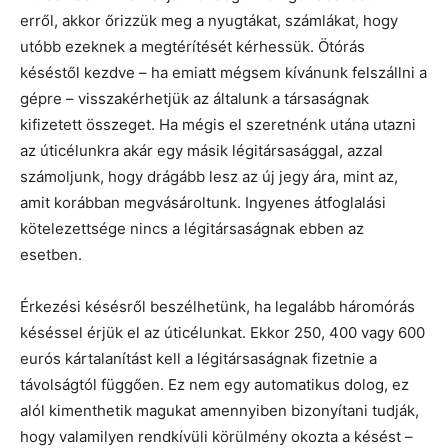
erről, akkor őrizzük meg a nyugtákat, számlákat, hogy
utóbb ezeknek a megtérítését kérhessük. Ötórás
késéstől kezdve – ha emiatt mégsem kívánunk felszállni a
gépre – visszakérhetjük az általunk a társaságnak
kifizetett összeget. Ha mégis el szeretnénk utána utazni
az úticélunkra akár egy másik légitársasággal, azzal
számoljunk, hogy drágább lesz az új jegy ára, mint az,
amit korábban megvásároltunk. Ingyenes átfoglalási
kötelezettsége nincs a légitársaságnak ebben az
esetben.
Érkezési késésről beszélhetünk, ha legalább háromórás
késéssel érjük el az úticélunkat. Ekkor 250, 400 vagy 600
eurós kártalanítást kell a légitársaságnak fizetnie a
távolságtól függően. Ez nem egy automatikus dolog, ez
alól kimenthetik magukat amennyiben bizonyítani tudják,
hogy valamilyen rendkívüli körülmény okozta a késést –