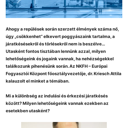
Ahogy a repülések során szerzett élmények száma nő,
úgy „csökkenhet” elkevert poggyászaink tartalma, a
járatkésésekről és törlésekről nem is beszélve…
Utasként fontos tisztában lennünk azzal, milyen
lehetőségeink és jogaink vannak, ha nehézségekkel
találkozunk pihenésünk során. Az NKFH – Európai
Fogyasztói Központ főosztályvezetője, dr. Kriesch Attila
kalauzolt el minket a témában.
Mi a különbség az indulási és érkezési járatkésés
között? Milyen lehetőségeink vannak ezekben az
esetekben utasként?