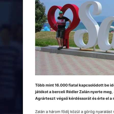
Több mint 16.000 fiatal kapcsolódott be i
játékot a berceli
Rédler Zalán nyerte meg
,
Agrárteszt
végső kérdéssorát és érte el a 
Zalán a három fődíj közül a görög nyaralást v