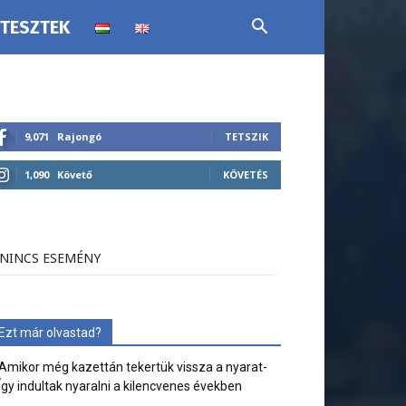
 TESZTEK
9,071
Rajongó
TETSZIK
1,090
Követő
KÖVETÉS
NINCS ESEMÉNY
Ezt már olvastad?
Amikor még kazettán tekertük vissza a nyarat-
Így indultak nyaralni a kilencvenes években