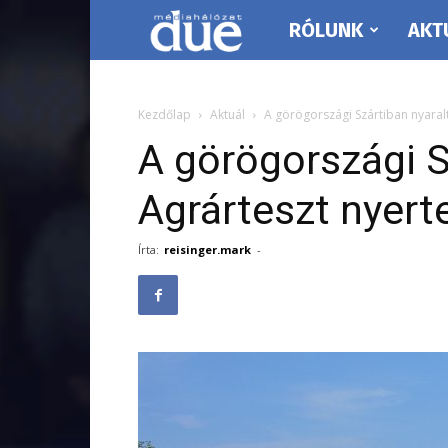
RÓLUNK
AKT
DUE
Médiahálózat…
Kezdőlap
Aktuál
A görögországi Szártiban nyaralt
A görögországi S
Agrárteszt nyert
Írta:
reisinger.mark
-