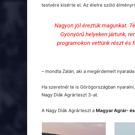
testvére kísérte el. Az életre szóló élményr
Nagyon jól éreztük magunkat. Té
Gyönyörű helyeken jártunk, re
programokon vettünk részt és f
– mondta Zalán, aki a megérdemelt nyaralás
Ha szeretnél te is Görögországban nyaralni
Nagy Diák Agrárteszt 3-at.
A Nagy Diák Agrárteszt a
Magyar Agrár- és