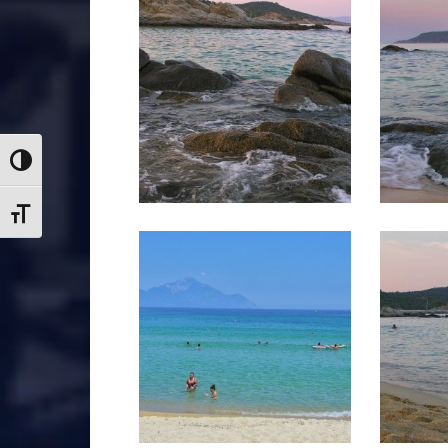
Nagy kontraszt váltása
Betűméret váltása