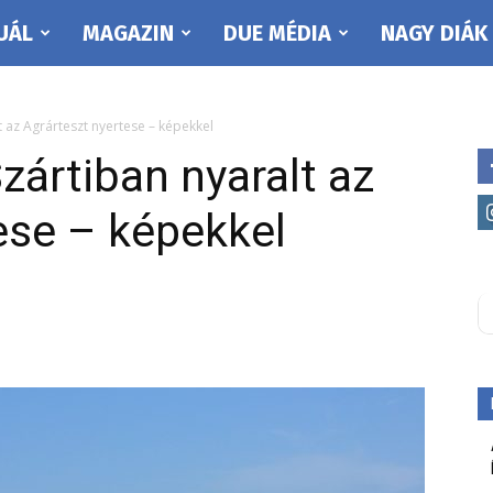
UÁL
MAGAZIN
DUE MÉDIA
NAGY DIÁK
 az Agrárteszt nyertese – képekkel
zártiban nyaralt az
ese – képekkel