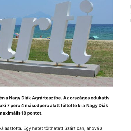
dén a Nagy Diák Agrártesztbe.
Az országos edukatív
aki 7 perc 4 másodperc alatt töltötte ki a
Nagy Diák
maximális 18 pontot.
álasztotta. Egy hetet tölthetett Szártiban, ahová a