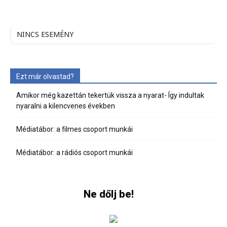
NINCS ESEMÉNY
Ezt már olvastad?
Amikor még kazettán tekertük vissza a nyarat- Így indultak
nyaralni a kilencvenes években
Médiatábor: a filmes csoport munkái
Médiatábor: a rádiós csoport munkái
Ne dőlj be!