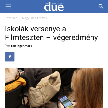
DUE
Kezdőlap
Nagy Diák Tesztek
Médiahálózat…
Iskolák versenye a
Filmteszten – végeredmény
Írta:
reisinger.mark
-