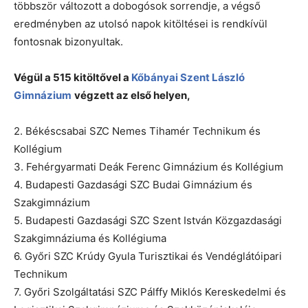
többször változott a dobogósok sorrendje, a végső
eredményben az utolsó napok kitöltései is rendkívül
fontosnak bizonyultak.
Végül a 515 kitöltővel a
Kőbányai Szent László
Gimnázium
végzett az első helyen,
2. Békéscsabai SZC Nemes Tihamér Technikum és
Kollégium
3. Fehérgyarmati Deák Ferenc Gimnázium és Kollégium
4. Budapesti Gazdasági SZC Budai Gimnázium és
Szakgimnázium
5. Budapesti Gazdasági SZC Szent István Közgazdasági
Szakgimnáziuma és Kollégiuma
6. Győri SZC Krúdy Gyula Turisztikai és Vendéglátóipari
Technikum
7. Győri Szolgáltatási SZC Pálffy Miklós Kereskedelmi és