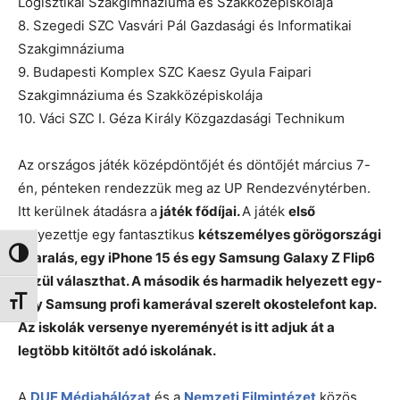
Logisztikai Szakgimnáziuma és Szakközépiskolája
8. Szegedi SZC Vasvári Pál Gazdasági és Informatikai
Szakgimnáziuma
9. Budapesti Komplex SZC Kaesz Gyula Faipari
Szakgimnáziuma és Szakközépiskolája
10. Váci SZC I. Géza Király Közgazdasági Technikum
Az országos játék középdöntőjét és döntőjét március 7-
én, pénteken rendezzük meg az UP Rendezvénytérben.
Itt kerülnek átadásra a
játék fődíjai.
A játék
első
helyezettje egy fantasztikus
kétszemélyes görögországi
Nagy kontraszt váltása
nyaralás, egy iPhone 15 és egy Samsung Galaxy Z Flip6
közül választhat. A második és harmadik helyezett egy-
Betűméret váltása
egy Samsung profi kamerával szerelt okostelefont kap.
Az iskolák versenye nyereményét is itt adjuk át a
legtöbb kitöltőt adó iskolának.
A
DUE Médiahálózat
és a
Nemzeti Filmintézet
közös