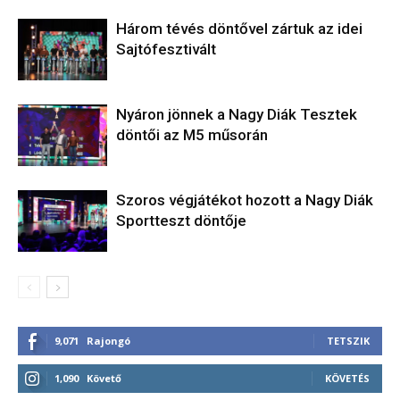
Három tévés döntővel zártuk az idei
Sajtófesztivált
Nyáron jönnek a Nagy Diák Tesztek
döntői az M5 műsorán
Szoros végjátékot hozott a Nagy Diák
Sportteszt döntője
9,071
Rajongó
TETSZIK
1,090
Követő
KÖVETÉS