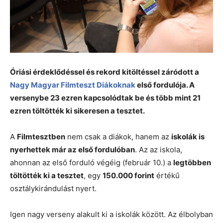
Óriási érdeklődéssel és rekord kitöltéssel záródott a
Nagy Magyar Filmteszt Diákoknak
első fordulója. A
versenybe 23 ezren kapcsolódtak be és több mint 21
ezren töltötték ki sikeresen a tesztet.
A
Filmtesztben
nem csak a diákok, hanem az
iskolák is
nyerhettek már az első fordulóban
. Az az iskola,
ahonnan az első forduló végéig (február 10.) a
legtöbben
töltötték ki a tesztet
, egy
150.000 forint
értékű
osztálykirándulást nyert.
Igen nagy verseny alakult ki a iskolák között. Az élbolyban