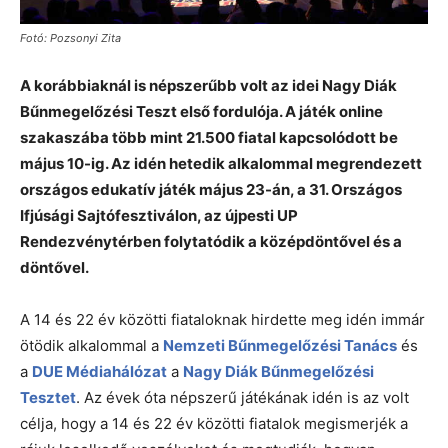
Fotó: Pozsonyi Zita
A korábbiaknál is népszerűbb volt az idei Nagy Diák
Bűnmegelőzési Teszt első fordulója. A
játék online
szakaszába több mint 21.500 fiatal kapcsolódott be
május 10-ig. Az idén hetedik
alkalommal megrendezett
országos edukatív játék május 23-án, a 31. Országos
Ifjúsági
Sajtófesztiválon, az újpesti UP
Rendezvénytérben folytatódik a középdöntővel és a
döntővel.
A 14 és 22 év közötti fiataloknak hirdette meg idén immár
ötödik alkalommal a
Nemzeti
Bűnmegelőzési Tanács
és
a
DUE Médiahálózat
a
Nagy Diák Bűnmegelőzési
Tesztet
. Az évek óta népszerű játékának idén is az volt
célja, hogy a 14 és 22 év közötti fiatalok megismerjék a