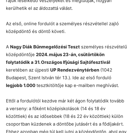
rájuk leselkedő veszélyeket és megtudják, hogyan
kerülhetik el az áldozattá válást.
Az első, online fordulót a személyes részvétellel zajló
középdöntő és döntő követi.
A
Nagy Diák Bűnmegelőzési Teszt
személyes részvételű
középdöntője
2024. május 23-án, csütörtökön
folytatódik a 31. Országos Ifjúsági Sajtófesztivál
keretében az újpesti
UP Rendezvénytérben
(1042
Budapest, Szent István tér 13.). Ide az első forduló
legjobb 1.000
tesztkitöltője kap e-mailben meghívást.
Ettől a fordulótól kezdve már két ágon folytatódik tovább
a verseny: a főként középiskolások (14 és 18 év
közöttiek) és az idősebbek (18 és 22 év közöttiek) külön
csoportban küzdenek a döntőbe jutásért és a fődíjakért.
Ehhez azonban még túl kell jutni a középdöntőn, ahol egy