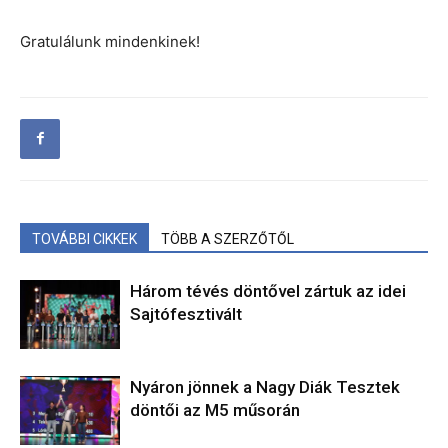
Gratulálunk mindenkinek!
TOVÁBBI CIKKEK
TÖBB A SZERZŐTŐL
Három tévés döntővel zártuk az idei
Sajtófesztivált
Nyáron jönnek a Nagy Diák Tesztek
döntői az M5 műsorán