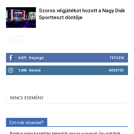
Szoros végjátékot hozott a Nagy Diák
Sportteszt döntője
9,071
Rajongó
TETSZIK
1,090
Követő
KÖVETÉS
NINCS ESEMÉNY
Ezt már olvastad?
Amikor még kazettán tekertük vissza a nyarat- Így indultak