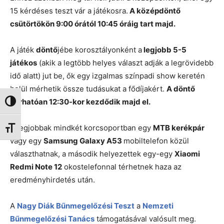
15 kérdéses teszt vár a játékosra.
A középdöntő
csütörtökön 9:00 órától 10:45 óráig tart majd.
A játék
döntő
jébe korosztályonként a
legjobb 5-5
játékos
(akik a legtöbb helyes választ adják a legrövidebb
idő alatt) jut be, ők egy izgalmas színpadi show keretén
belül mérhetik össze tudásukat a fődíjakért.
A döntő
várhatóan 12:30-kor kezdődik majd el.
Nagy kontraszt váltása
A legjobbak mindkét korcsoportban egy
MTB kerékpár
Betűméret váltása
vagy egy
Samsung Galaxy A53
mobiltelefon közül
választhatnak, a második helyezettek egy-egy
Xiaomi
Redmi Note 12
okostelefonnal térhetnek haza az
eredményhirdetés után.
A
Nagy Diák Bűnmegelőzési Teszt
a
Nemzeti
Bűnmegelőzési Tanács
támogatásával valósult meg.