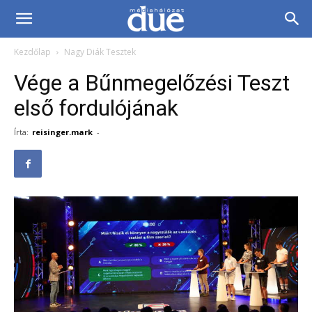
DUE
Kezdőlap
Nagy Diák Tesztek
Médiahálózat…
Vége a Bűnmegelőzési Teszt
első fordulójának
Írta:
reisinger.mark
-