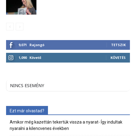
9,071
Rajongó
TETSZIK
1,090
Követő
KÖVETÉS
NINCS ESEMÉNY
Ezt már olvastad?
Amikor még kazettán tekertük vissza a nyarat- Így indultak
nyaralni a kilencvenes években