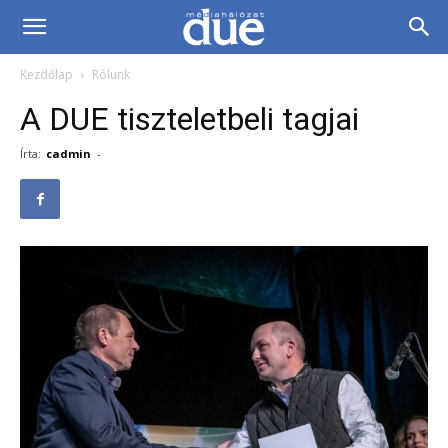
DUE
Kezdőlap
Rólunk
Médiahálózat…
A DUE tiszteletbeli tagjai
Írta:
cadmin
-