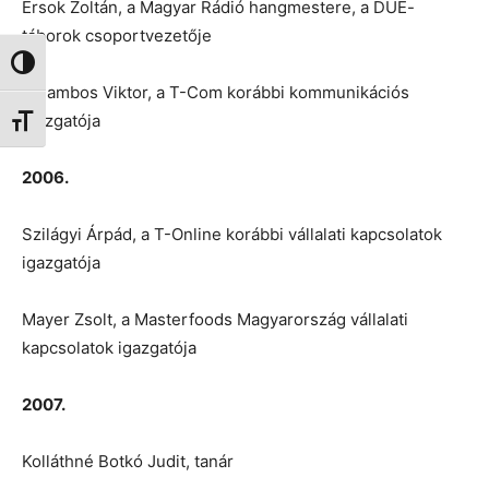
Érsok Zoltán, a Magyar Rádió hangmestere, a DUE-
táborok csoportvezetője
Nagy kontraszt váltása
Galambos Viktor, a T-Com korábbi kommunikációs
igazgatója
Betűméret váltása
2006.
Szilágyi Árpád, a T-Online korábbi vállalati kapcsolatok
igazgatója
Mayer Zsolt, a Masterfoods Magyarország vállalati
kapcsolatok igazgatója
2007.
Kolláthné Botkó Judit, tanár