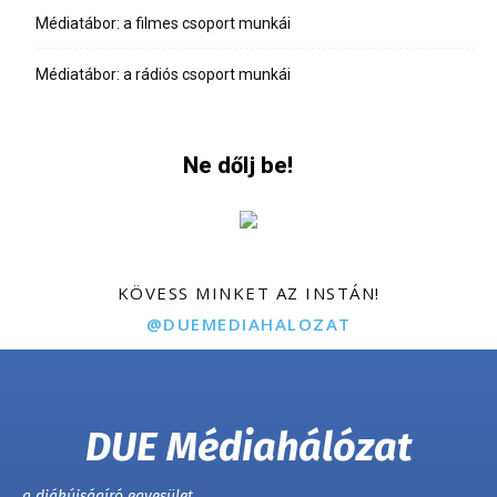
Médiatábor: a filmes csoport munkái
Médiatábor: a rádiós csoport munkái
Ne dőlj be!
KÖVESS MINKET AZ INSTÁN!
@DUEMEDIAHALOZAT
DUE Médiahálózat
a diákújságíró egyesület