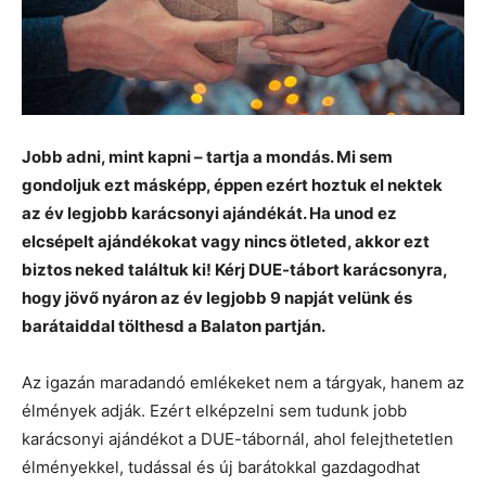
Jobb adni, mint kapni – tartja a mondás. Mi sem
gondoljuk ezt másképp, éppen ezért hoztuk el nektek
az év legjobb karácsonyi ajándékát. Ha unod ez
elcsépelt ajándékokat vagy nincs ötleted, akkor ezt
biztos neked találtuk ki! Kérj DUE-tábort karácsonyra,
hogy jövő nyáron az év legjobb 9 napját velünk és
barátaiddal tölthesd a Balaton partján.
Az igazán maradandó emlékeket nem a tárgyak, hanem az
élmények adják. Ezért elképzelni sem tudunk jobb
karácsonyi ajándékot a DUE-tábornál, ahol felejthetetlen
élményekkel, tudással és új barátokkal gazdagodhat