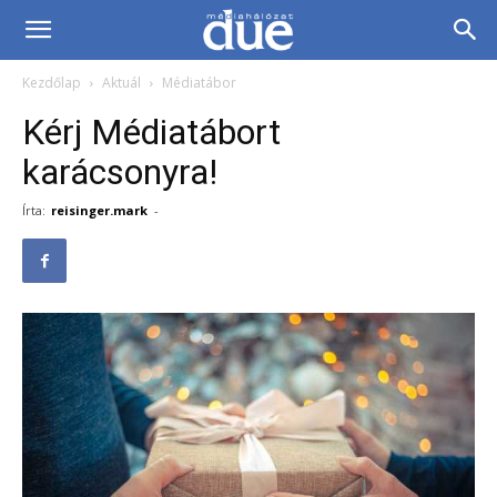
DUE
Kezdőlap
Aktuál
Médiatábor
Médiahálózat…
Kérj Médiatábort
karácsonyra!
Írta:
reisinger.mark
-