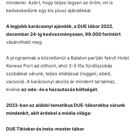
mindenki. Azért, hogy teljes legyen az öröm, mi is
kedveskedünk egy kis plusz ajándékkal.
A legjobb karácsonyi ajándék, a DUE tábor
2022.
december 24-ig kedvezményesen, 99.000 forintért
vásárolható meg.
A programnak a közvetlenül a Balaton partján fekvő Hotel
Kenese Port ad otthont, ahol 3-5 fős fürdőszobás
szobákkal várunk, teljes ellátással (reggeli, ebéd,
vacsora). A karácsonyi akciós ár mindent tartalmaz,
kivéve
az oda- és a hazautazás költségét.
2023-ban az alábbi tematikus DUE-táborokba várunk
mindenkit, akit érdekel a média világa:
DUE Tiktoker és insta-mester tábor