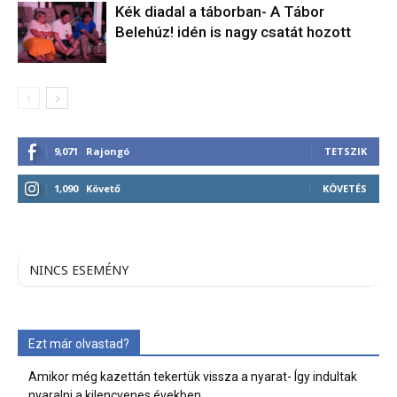
Kék diadal a táborban- A Tábor
Belehúz! idén is nagy csatát hozott
9,071
Rajongó
TETSZIK
1,090
Követő
KÖVETÉS
NINCS ESEMÉNY
Ezt már olvastad?
Amikor még kazettán tekertük vissza a nyarat- Így indultak
nyaralni a kilencvenes években