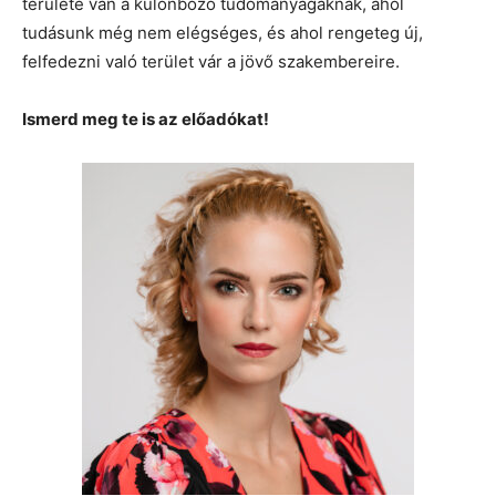
területe van a különböző tudományágaknak, ahol
tudásunk még nem elégséges, és ahol rengeteg új,
felfedezni való terület vár a jövő szakembereire.
Ismerd meg te is az előadókat!