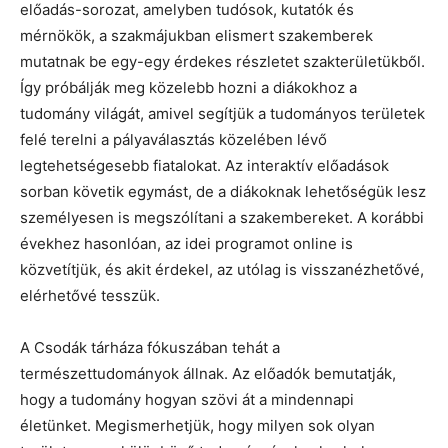
előadás-sorozat, amelyben tudósok, kutatók és
mérnökök, a szakmájukban elismert szakemberek
mutatnak be egy-egy érdekes részletet szakterületükből.
Így próbálják meg közelebb hozni a diákokhoz a
tudomány világát, amivel segítjük a tudományos területek
felé terelni a pályaválasztás közelében lévő
legtehetségesebb fiatalokat. Az interaktív előadások
sorban követik egymást, de a diákoknak lehetőségük lesz
személyesen is megszólítani a szakembereket. A korábbi
évekhez hasonlóan, az idei programot online is
közvetítjük, és akit érdekel, az utólag is visszanézhetővé,
elérhetővé tesszük.
A Csodák tárháza fókuszában tehát a
természettudományok állnak. Az előadók bemutatják,
hogy a tudomány hogyan szövi át a mindennapi
életünket. Megismerhetjük, hogy milyen sok olyan