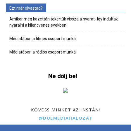
Ezt már olvastad?
Amikor még kazettán tekertük vissza a nyarat- Így indultak
nyaralni a kilencvenes években
Médiatábor: a filmes csoport munkái
Médiatábor: a rádiós csoport munkái
Ne dőlj be!
KÖVESS MINKET AZ INSTÁN!
@DUEMEDIAHALOZAT