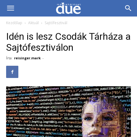
DUE
Kezdőlap
Aktuál
Sajtófesztivál
Médiahálózat…
Idén is lesz Csodák Tárháza a
Sajtófesztiválon
Írta:
reisinger.mark
-