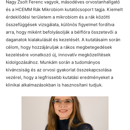
Nagy Zsolt Ferenc vagyok, másodéves orvostanhallgató
és a HCEMM Rák Mikrobiom kutatócsoport tagja. Kiemelt
érdeklődési területem a mikrobiom és a rák közötti
összefüggések vizsgálata, különös figyelmet fordítva
arra, hogy miként befolyásolják a bélflóra összetevői a
daganatok kialakulását és kezelését. A kutatásaim során
célom, hogy hozzájáruljak a rákos megbetegedések
kezelésére vonatkozó új, innovatív megközelítések
kidolgozásához. Munkám során a tudományos
kíváncsiság és az orvosi gyakorlat összekapcsolása
vezérel, hogy a legfrissebb kutatási eredményeket a
klinikai alkalmazásokban is hasznosítani tudjuk.