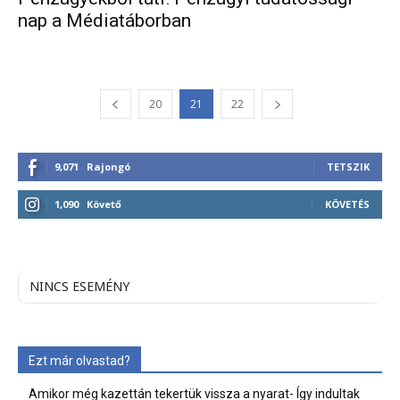
nap a Médiatáborban
20
21
22
9,071
Rajongó
TETSZIK
1,090
Követő
KÖVETÉS
NINCS ESEMÉNY
Ezt már olvastad?
Amikor még kazettán tekertük vissza a nyarat- Így indultak