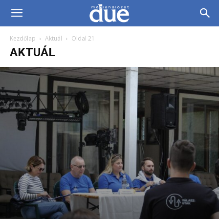
DUE
Kezdőlap
Aktuál
Oldal 21
Médiahálózat…
AKTUÁL