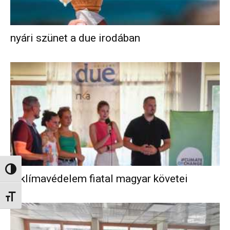
nyári szünet a due irodában
Nagy kontraszt váltása
A klímavédelem fiatal magyar követei
Betűméret váltása