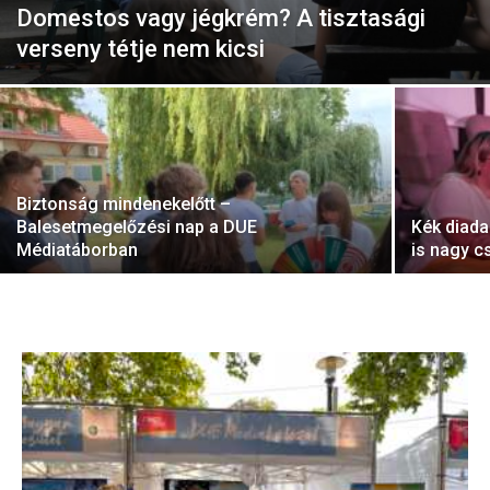
Domestos vagy jégkrém? A tisztasági
verseny tétje nem kicsi
Biztonság mindenekelőtt –
Balesetmegelőzési nap a DUE
Kék diada
Médiatáborban
is nagy c