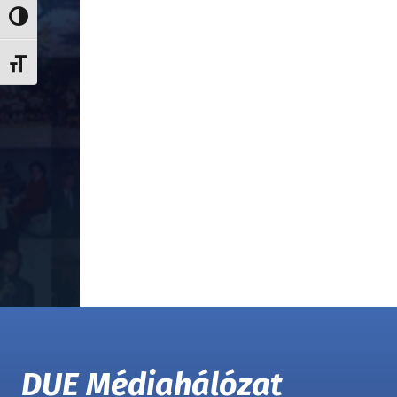
Nagy kontraszt váltása
Betűméret váltása
DUE Médiahálózat