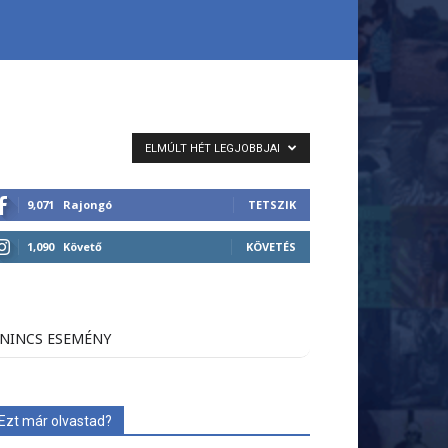
ELMÚLT HÉT LEGJOBBJAI
9,071
Rajongó
TETSZIK
1,090
Követő
KÖVETÉS
NINCS ESEMÉNY
Ezt már olvastad?