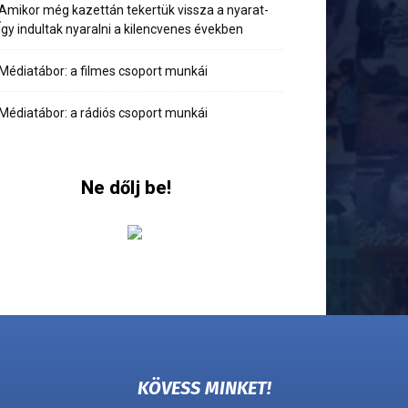
Amikor még kazettán tekertük vissza a nyarat-
Így indultak nyaralni a kilencvenes években
Médiatábor: a filmes csoport munkái
Médiatábor: a rádiós csoport munkái
Ne dőlj be!
KÖVESS MINKET!