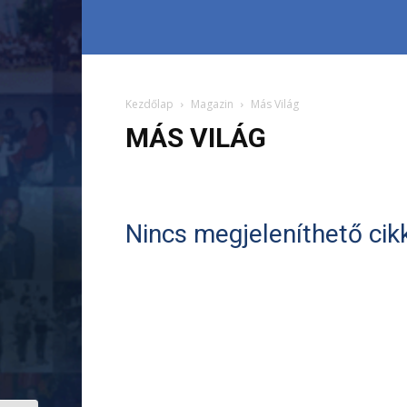
Kezdőlap
Magazin
Más Világ
MÁS VILÁG
Nincs megjeleníthető cik