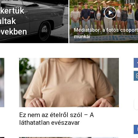
kertük
ultak
években
Médiatábor: a fotós csopor
munkái
Ez nem az ételről szól – A
láthatatlan evészavar