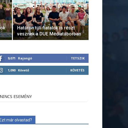
tok
Határon túli fiatalok is részt
vesznek a DUE Médiatáborban
9,071
Rajongó
TETSZIK
1,090
Követő
KÖVETÉS
NINCS ESEMÉNY
Ezt már olvastad?