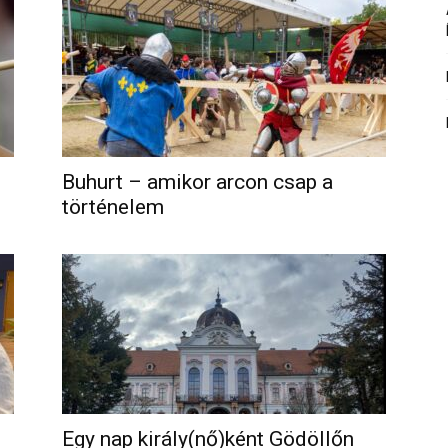
Buhurt – amikor arcon csap a
történelem
Egy nap király(nő)ként Gödöllőn