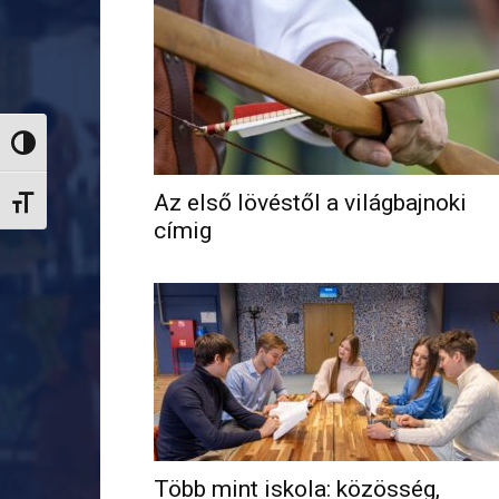
Nagy kontraszt váltása
Az első lövéstől a világbajnoki
Betűméret váltása
címig
Több mint iskola: közösség,