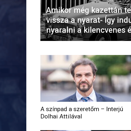
Amikor még kazettán te
vissza a nyarat- Így ind
nyaralni a kilencvenes 
A színpad a szeretőm – Interjú
Dolhai Attilával