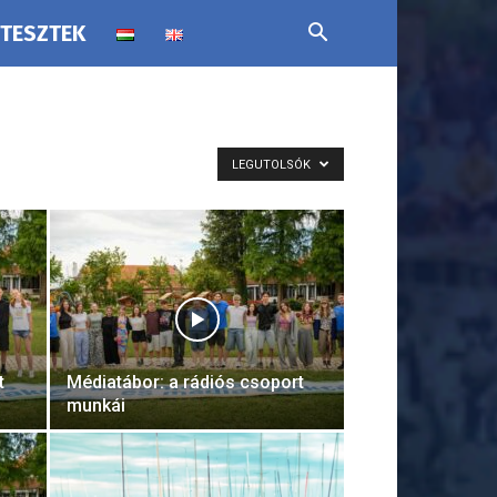
 TESZTEK
LEGUTOLSÓK
t
Médiatábor: a rádiós csoport
munkái