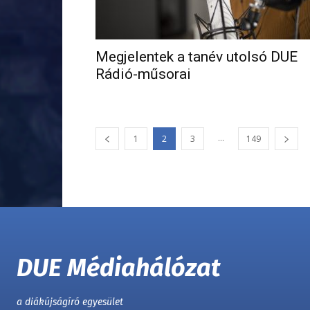
Megjelentek a tanév utolsó DUE
Rádió-műsorai
...
1
2
3
149
DUE Médiahálózat
a diákújságíró egyesület