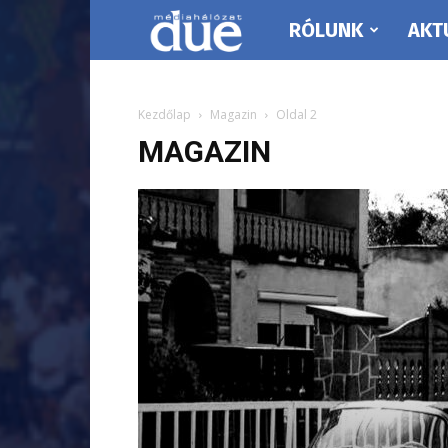
RÓLUNK
AKT
DUE
Médiahálózat…
Kezdőlap
Magazin
Oldal 2
MAGAZIN