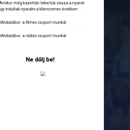
Amikor még kazettán tekertük vissza a nyarat-
Így indultak nyaralni a kilencvenes években
Médiatábor: a filmes csoport munkái
Médiatábor: a rádiós csoport munkái
Ne dőlj be!