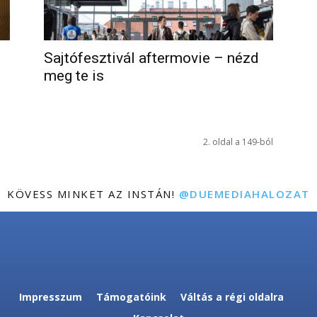
Sajtófesztivál aftermovie – nézd
meg te is
2. oldal a 149-ból
KÖVESS MINKET AZ INSTÁN!
@DUEMEDIAHALOZAT
Impresszum
Támogatóink
Váltás a régi oldalra