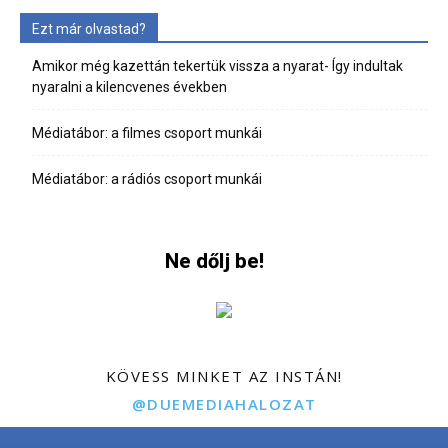
Ezt már olvastad?
Amikor még kazettán tekertük vissza a nyarat- Így indultak
nyaralni a kilencvenes években
Médiatábor: a filmes csoport munkái
Médiatábor: a rádiós csoport munkái
Ne dőlj be!
KÖVESS MINKET AZ INSTÁN!
@DUEMEDIAHALOZAT