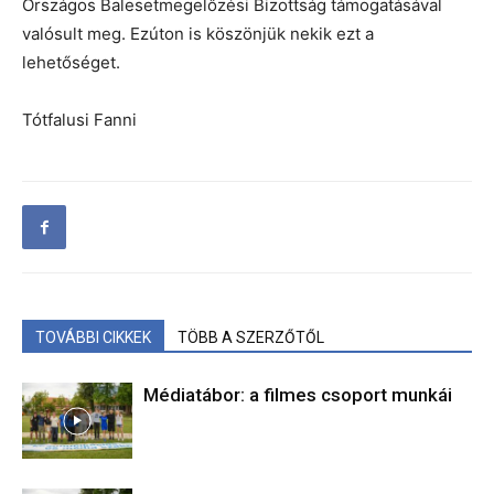
Országos Balesetmegelőzési Bizottság támogatásával
valósult meg. Ezúton is köszönjük nekik ezt a
lehetőséget.
Tótfalusi Fanni
TOVÁBBI CIKKEK
TÖBB A SZERZŐTŐL
Médiatábor: a filmes csoport munkái