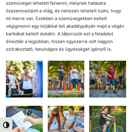
szemüveget lehetett felvenni, melynek hatására
összemosódott a világ, és nehezen lehetett tudni, hogy
mi merre van. Ezekben a szemüvegekben kellett
végigmenni egy bójákkal teli akadálypályán majd a végén
karikákat kellett dobálni. A táborozók ezt a feladatot
élvezték a legjobban, hiszen egyszerre volt nagyon
szórakoztató, tanulságos és ügyességet igénylő is.
Nagy kontraszt váltása