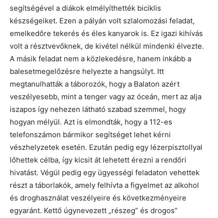
segítségével a diákok elmélyíthették biciklis
készségeiket. Ezen a pályán volt szlalomozási feladat,
emelkedőre tekerés és éles kanyarok is. Ez igazi kihívás
volt a résztvevőknek, de kivétel nélkül mindenki élvezte.
A másik feladat nem a közlekedésre, hanem inkább a
balesetmegelőzésre helyezte a hangsúlyt. Itt
megtanulhatták a táborozók, hogy a Balaton azért
veszélyesebb, mint a tenger vagy az óceán, mert az alja
iszapos így nehezen látható szabad szemmel, hogy
hogyan mélyül. Azt is elmondták, hogy a 112-es
telefonszámon bármikor segítséget lehet kérni
vészhelyzetek esetén. Ezután pedig egy lézerpisztollyal
lőhettek célba, így kicsit át lehetett érezni a rendőri
hivatást. Végül pedig egy ügyességi feladaton vehettek
részt a táborlakók, amely felhívta a figyelmet az alkohol
és droghasználat veszélyeire és következményeire
egyaránt. Kettő úgynevezett „részeg” és drogos”