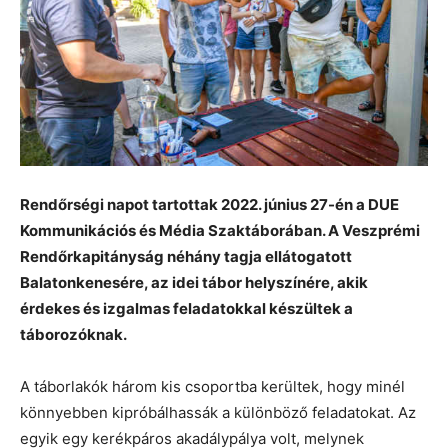
Rendőrségi napot tartottak 2022. június 27-én a DUE
Kommunikációs és Média Szaktáborában. A Veszprémi
Rendőrkapitányság néhány tagja ellátogatott
Balatonkenesére, az idei tábor helyszínére, akik
érdekes és izgalmas feladatokkal készültek a
táborozóknak.
A táborlakók három kis csoportba kerültek, hogy minél
könnyebben kipróbálhassák a különböző feladatokat. Az
egyik egy kerékpáros akadálypálya volt, melynek