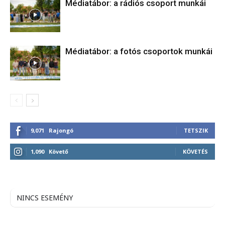
Médiatábor: a rádiós csoport munkái
Médiatábor: a fotós csoportok munkái
9,071
Rajongó
TETSZIK
1,090
Követő
KÖVETÉS
NINCS ESEMÉNY