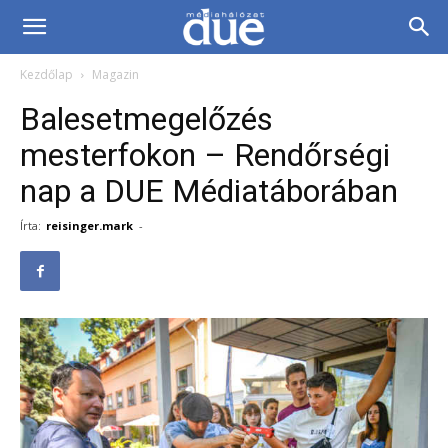
DUE
Kezdőlap
Magazin
Médiahálózat…
Balesetmegelőzés
mesterfokon – Rendőrségi
nap a DUE Médiatáborában
Írta:
reisinger.mark
-