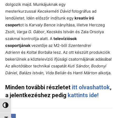
dolgozik majd. Munkájuknak egy
mesterkurzussal
Kecskeméti Dávid
fotográfus ad
lendületet. Idén először indítunk egy
kreatív író
csoport
ot is
Karvaly Bence
irányítása, illetve Herczeg
Zsolt,
Varga G. Gábor
, Kecskés István és Zala Orsolya
szakmai kontrollja alatt. A
televíziósok
csoportjának
vezetője az M2-ből
Szentendrei
Adrienn
és
Koltai Borbála
lesz. Az ott készült produkciók
bekerülnek a köztelevízió ifjúsági csatornájának adásába!
Az alkotótábor technikai csapatát
Kuti Sándor, Bodonyi
Dániel, Balázs István, Vida Belián
és
Hanti Márton
alkotja.
Minden további részletet
itt olvashattok
,
a jelentkezéshez pedig
kattints ide!
Nagy kontraszt váltása