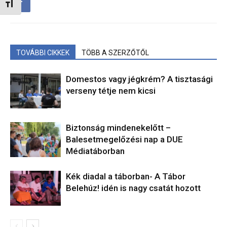
Betűméret váltása
TOVÁBBI CIKKEK
TÖBB A SZERZŐTŐL
Domestos vagy jégkrém? A tisztasági
verseny tétje nem kicsi
Biztonság mindenekelőtt –
Balesetmegelőzési nap a DUE
Médiatáborban
Kék diadal a táborban- A Tábor
Belehúz! idén is nagy csatát hozott