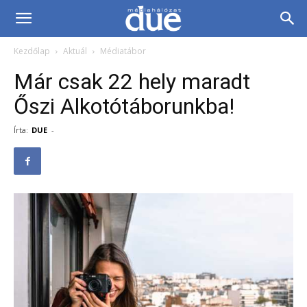
DUE
Kezdőlap
Aktuál
Médiatábor
Médiahálózat…
Már csak 22 hely maradt
Őszi Alkotótáborunkba!
Írta:
DUE
-