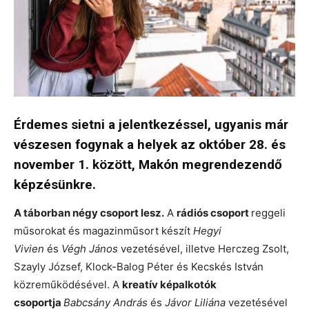
Érdemes sietni a jelentkezéssel, ugyanis már
vészesen fogynak a helyek az október 28. és
november 1. között, Makón megrendezendő
képzésünkre.
A táborban négy csoport lesz.
A
rádiós csoport
reggeli
műsorokat és magazinműsort készít
Hegyi
Vivien
és
Végh János
vezetésével, illetve Herczeg Zsolt,
Szayly József, Klock-Balog Péter és Kecskés István
közreműködésével. A
kreatív képalkotók
csoportja
Babcsány András
és
Jávor Liliána
vezetésével