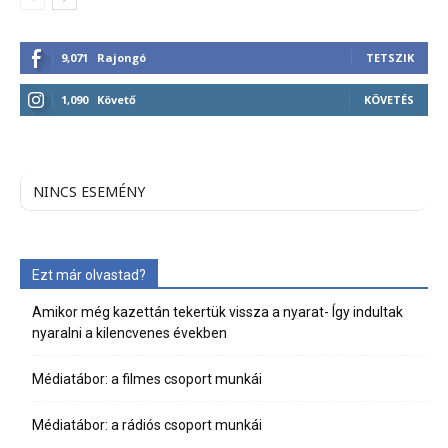
9,071
Rajongó
TETSZIK
1,090
Követő
KÖVETÉS
NINCS ESEMÉNY
Ezt már olvastad?
Amikor még kazettán tekertük vissza a nyarat- Így indultak
nyaralni a kilencvenes években
Médiatábor: a filmes csoport munkái
Médiatábor: a rádiós csoport munkái