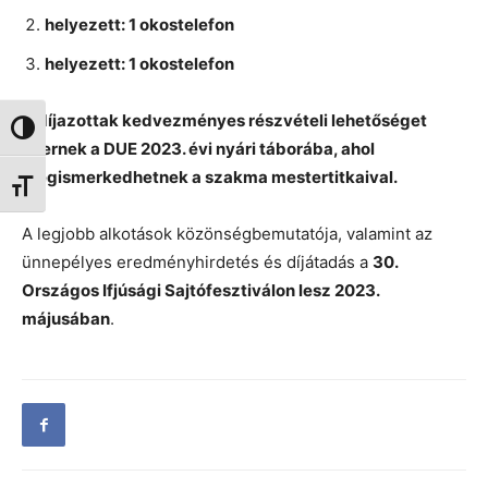
helyezett: 1 okostelefon
helyezett: 1 okostelefon
A díjazottak kedvezményes részvételi lehetőséget
Nagy kontraszt váltása
nyernek a DUE 2023. évi nyári táborába, ahol
megismerkedhetnek a szakma mestertitkaival.
Betűméret váltása
A legjobb alkotások közönségbemutatója, valamint az
ünnepélyes eredményhirdetés és díjátadás a
30.
Országos Ifjúsági Sajtófesztiválon lesz 2023.
májusában
.