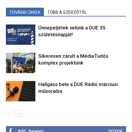
TOVÁBBI CIKKEK
TÖBB A SZERZŐTŐL
Ünnepeljétek velünk a DUE 35.
születésnapját!
Sikeresen zárult a MédiaTudós
komplex projektünk
Hallgass bele a DUE Rádió márciusi
műsoraiba
9,071
Rajongó
TETSZIK