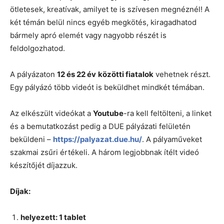
ötletesek, kreatívak, amilyet te is szívesen megnéznél! A
két témán belül nincs egyéb megkötés, kiragadhatod
bármely apró elemét vagy nagyobb részét is
feldolgozhatod.
A pályázaton
12 és 22 év
közötti fiatalok
vehetnek részt.
Egy pályázó több videót is beküldhet mindkét témában.
Az elkészült videókat a
Youtube
-ra kell feltölteni, a linket
és a bemutatkozást pedig a DUE pályázati felületén
beküldeni –
https://palyazat.due.hu/
. A pályaműveket
szakmai zsűri értékeli. A három legjobbnak ítélt videó
készítőjét díjazzuk.
Díjak:
helyezett: 1 tablet