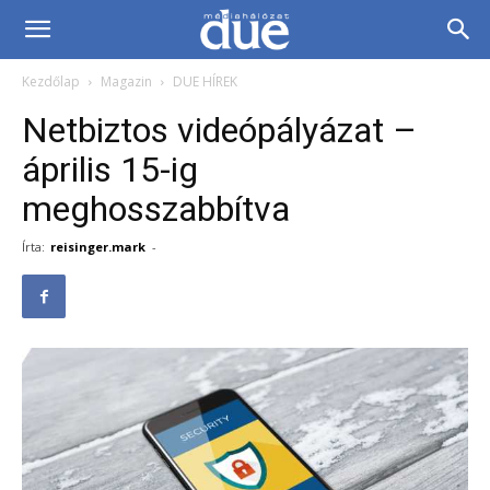
DUE
Kezdőlap
Magazin
DUE HÍREK
Médiahálózat…
Netbiztos videópályázat –
április 15-ig
meghosszabbítva
Írta:
reisinger.mark
-