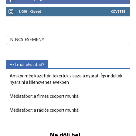
1,090
Követő
KÖVETÉS
NINCS ESEMÉNY
Ezt már olvastad?
Amikor még kazettán tekertük vissza a nyarat- Így indultak
nyaralni a kilencvenes években
Médiatábor: a filmes csoport munkái
Médiatábor: a rádiós csoport munkái
Ne dőlj be!