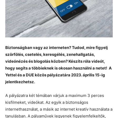
Biztonságban vagy az interneten? Tudod, mire figyelj
szörfölés, csetelés, keresgélés, zenehallgatás,
videónézés és blogolás közben? Készíts róla videót,
hogy segíts a többieknek is okosan használni a netet! A
Yettel és a DUE közös pályázatára 2023. április 15-ig
jelentkezhetsz.
A pályázatra két témában várjuk a maximum 3 perces
kisfilmeket, videókat. Az egyik a biztonságos
internethasználat, a másik az internet kreatív használata a
tanulásban. A pályaművek legyenek figyelemfelkeltők,