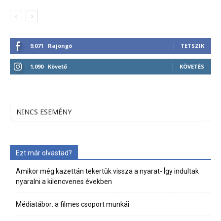
9,071
Rajongó
TETSZIK
1,090
Követő
KÖVETÉS
NINCS ESEMÉNY
Ezt már olvastad?
Amikor még kazettán tekertük vissza a nyarat- Így indultak
nyaralni a kilencvenes években
Médiatábor: a filmes csoport munkái