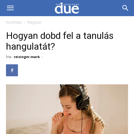
DUE
Kezdőlap
Magazin
Médiahálózat…
Hogyan dobd fel a tanulás
hangulatát?
Írta:
reisinger.mark
-