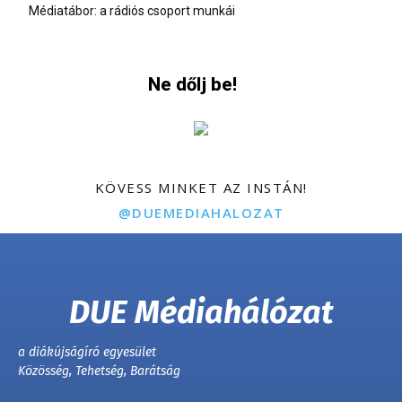
Médiatábor: a rádiós csoport munkái
Ne dőlj be!
KÖVESS MINKET AZ INSTÁN!
@DUEMEDIAHALOZAT
DUE Médiahálózat
a diákújságíró egyesület
Közösség, Tehetség, Barátság