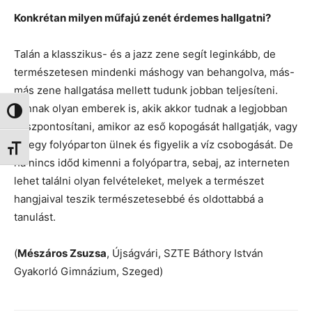
Konkrétan milyen műfajú zenét érdemes hallgatni?
Talán a klasszikus- és a jazz zene segít leginkább, de
természetesen mindenki máshogy van behangolva, más-
más zene hallgatása mellett tudunk jobban teljesíteni.
Vannak olyan emberek is, akik akkor tudnak a legjobban
Nagy kontraszt váltása
összpontosítani, amikor az eső kopogását hallgatják, vagy
ha egy folyóparton ülnek és figyelik a víz csobogását. De
Betűméret váltása
ha nincs időd kimenni a folyópartra, sebaj, az interneten
lehet találni olyan felvételeket, melyek a természet
hangjaival teszik természetesebbé és oldottabbá a
tanulást.
(
Mészáros Zsuzsa
, Újságvári, SZTE Báthory István
Gyakorló Gimnázium, Szeged)