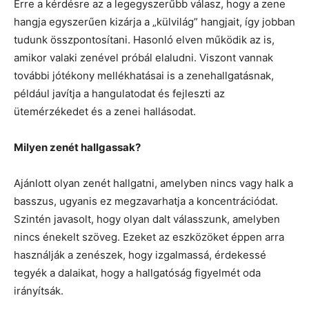
Erre a kérdésre az a legegyszerűbb válasz, hogy a zene
hangja egyszerűen kizárja a „külvilág” hangjait, így jobban
tudunk összpontosítani. Hasonló elven működik az is,
amikor valaki zenével próbál elaludni. Viszont vannak
további jótékony mellékhatásai is a zenehallgatásnak,
például javítja a hangulatodat és fejleszti az
ütemérzékedet és a zenei hallásodat.
Milyen zenét hallgassak?
Ajánlott olyan zenét hallgatni, amelyben nincs vagy halk a
basszus, ugyanis ez megzavarhatja a koncentrációdat.
Szintén javasolt, hogy olyan dalt válasszunk, amelyben
nincs énekelt szöveg. Ezeket az eszközöket éppen arra
használják a zenészek, hogy izgalmassá, érdekessé
tegyék a dalaikat, hogy a hallgatóság figyelmét oda
irányítsák.