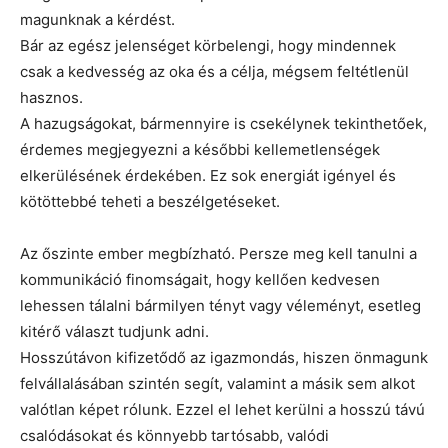
magunknak a kérdést.
Bár az egész jelenséget körbelengi, hogy mindennek
csak a kedvesség az oka és a célja, mégsem feltétlenül
hasznos.
A hazugságokat, bármennyire is csekélynek tekinthetőek,
érdemes megjegyezni a későbbi kellemetlenségek
elkerülésének érdekében. Ez sok energiát igényel és
kötöttebbé teheti a beszélgetéseket.
Az őszinte ember megbízható. Persze meg kell tanulni a
kommunikáció finomságait, hogy kellően kedvesen
lehessen tálalni bármilyen tényt vagy véleményt, esetleg
kitérő választ tudjunk adni.
Hosszútávon kifizetődő az igazmondás, hiszen önmagunk
felvállalásában szintén segít, valamint a másik sem alkot
valótlan képet rólunk. Ezzel el lehet kerülni a hosszú távú
csalódásokat és könnyebb tartósabb, valódi