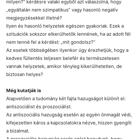
milyen?“ kérdésre valaki egyből azt válaszolná, hogy
„egyáltalán nem szimpatikus” vagy hasonló negatív
megjegyzésekkel illetné?
Ilyen és hasonló helyzetek egészen gyakoriak. Ezek a
szituációk sokszor elkerülhetők lennének, ha az adott fél
nem tenné fel a kérdést: „mit gondolsz?“
Az esetek többségében ilyenkor úgy érezhetjük, hogy a
kedves füllentés teljesen belefér és természetesen
vannak helyzetek, amikor tényleg kikerülhetetlen, de
biztosan helyes?
Még kutatják is
Alapvetően a tudomány két fajta hazugságot különít el:
antiszociálist és proszociálist.
Az antiszociális hazugság esetén az egyén önmagát védi,
kifejezetten káros a kapcsolatokra nézve, hiszen gyengíti
a bizalmat.
A proszociális hazugság során azért hazudunk, hogy