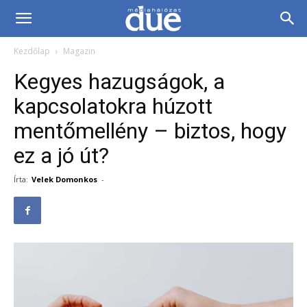
DUE
Kezdőlap
Magazin
Médiahálózat…
Kegyes hazugságok, a
kapcsolatokra húzott
mentőmellény – biztos, hogy
ez a jó út?
Írta:
Velek Domonkos
-