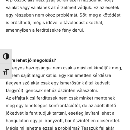
valakit vagy valakinek az érzelmeit védjük. Ez az esetek
egy részében nem okoz problémát. Sőt, még a kötődést
is erősítheti, mégis idővel eltávolodást okozhat,
amennyiben a ferdítésekre fény derül.
Nagy kontraszt váltása
Mire lehet jó megoldás?
A kegyes hazugsággal nem csak a másikat kíméljük meg,
Betűméret váltása
hanem saját magunkat is. Egy kellemetlen kérdésre
(legyen szó akár csak egy ismerősünk által kedvelt
tárgyról) igencsak nehéz őszintén válaszolni.
Az effajta kicsi ferdítések nem csak minket mentenek
meg egy lehetséges konfrontációtól, de az adott illető
jókedvét is fent tudjuk tartani, esetleg javítani lehet a
hangulaton egy jól irányzott, bár őszintétlen dicsérettel.
Mégis mi lehetne ezzel a probléma? Tesszük fel akár