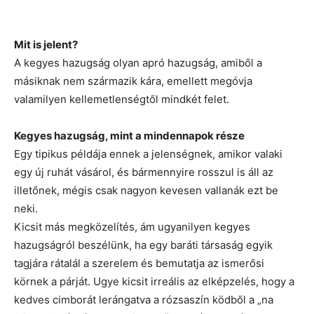
Mit is jelent?
A kegyes hazugság olyan apró hazugság, amiből a
másiknak nem származik kára, emellett megóvja
valamilyen kellemetlenségtől mindkét felet.
Kegyes hazugság, mint a mindennapok része
Egy tipikus példája ennek a jelenségnek, amikor valaki
egy új ruhát vásárol, és bármennyire rosszul is áll az
illetőnek, mégis csak nagyon kevesen vallanák ezt be
neki.
Kicsit más megközelítés, ám ugyanilyen kegyes
hazugságról beszélünk, ha egy baráti társaság egyik
tagjára rátalál a szerelem és bemutatja az ismerősi
körnek a párját. Ugye kicsit irreális az elképzelés, hogy a
kedves cimborát lerángatva a rózsaszín ködből a „na