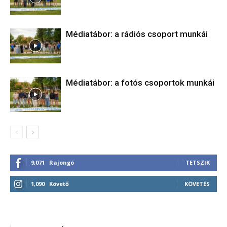
Médiatábor: a rádiós csoport munkái
Médiatábor: a fotós csoportok munkái
9,071
Rajongó
TETSZIK
1,090
Követő
KÖVETÉS