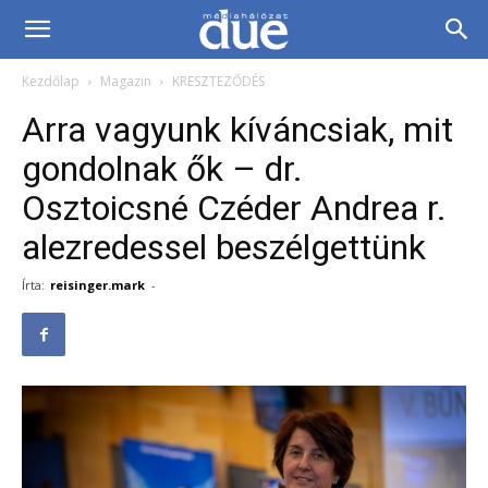
DUE
Kezdőlap
Magazin
KRESZTEZŐDÉS
Médiahálózat…
Arra vagyunk kíváncsiak, mit
gondolnak ők – dr.
Osztoicsné Czéder Andrea r.
alezredessel beszélgettünk
Írta:
reisinger.mark
-