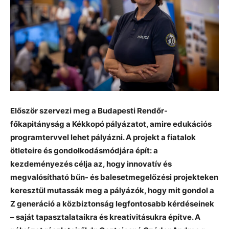
Először szervezi meg a Budapesti Rendőr-
főkapitányság a Kékkopó pályázatot, amire edukációs
programtervvel lehet pályázni. A projekt a fiatalok
ötleteire és gondolkodásmódjára épít: a
kezdeményezés célja az, hogy innovatív és
megvalósítható bűn- és balesetmegelőzési projekteken
keresztül mutassák meg a pályázók, hogy mit gondol a
Z generáció a közbiztonság legfontosabb kérdéseinek
– saját tapasztalataikra és kreativitásukra építve. A