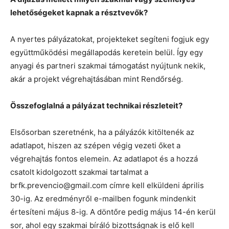
lehetőségeket kapnak a résztvevők?
A nyertes pályázatokat, projekteket segíteni fogjuk egy
együttműködési megállapodás keretein belül. Így egy
anyagi és partneri szakmai támogatást nyújtunk nekik,
akár a projekt végrehajtásában mint Rendőrség.
Összefoglalná a pályázat technikai részleteit?
Elsősorban szeretnénk, ha a pályázók kitöltenék az
adatlapot, hiszen az szépen végig vezeti őket a
végrehajtás fontos elemein. Az adatlapot és a hozzá
csatolt kidolgozott szakmai tartalmat a
brfk.prevencio@gmail.com
címre kell elküldeni április
30-ig. Az eredményről e-mailben fogunk mindenkit
értesíteni május 8-ig. A döntőre pedig május 14-én kerül
sor, ahol egy szakmai bíráló bizottságnak is elő kell