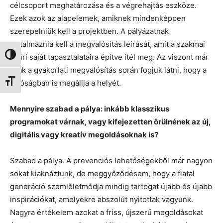
célcsoport meghatározása és a végrehajtás eszköze.
Ezek azok az alapelemek, amiknek mindenképpen
szerepelniük kell a projektben. A pályázatnak
tartalmaznia kell a megvalósítás leírását, amit a szakmai
Nagy kontraszt váltása
zsűri saját tapasztalataira építve ítél meg. Az viszont már
csak a gyakorlati megvalósítás során fogjuk látni, hogy a
Betűméret váltása
valóságban is megállja a helyét.
Mennyire szabad a pálya: inkább klasszikus
programokat várnak, vagy kifejezetten örülnének az új,
digitális vagy kreatív megoldásoknak is?
Szabad a pálya. A prevenciós lehetőségekből már nagyon
sokat kiaknáztunk, de meggyőződésem, hogy a fiatal
generáció szemléletmódja mindig tartogat újabb és újabb
inspirációkat, amelyekre abszolút nyitottak vagyunk.
Nagyra értékelem azokat a friss, újszerű megoldásokat