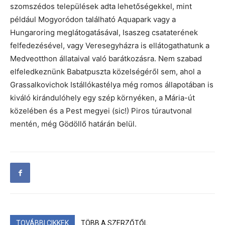
szomszédos települések adta lehetőségekkel, mint
például Mogyoródon található Aquapark vagy a
Hungaroring meglátogatásával, Isaszeg csataterének
felfedezésével, vagy Veresegyházra is ellátogathatunk a
Medveotthon állataival való barátkozásra. Nem szabad
elfeledkeznünk Babatpuszta közelségéről sem, ahol a
Grassalkovichok Istállókastélya még romos állapotában is
kiváló kirándulóhely egy szép környéken, a Mária-út
közelében és a Pest megyei (sic!) Piros túrautvonal
mentén, még Gödöllő határán belül.
TOVÁBBI CIKKEK
TÖBB A SZERZŐTŐL