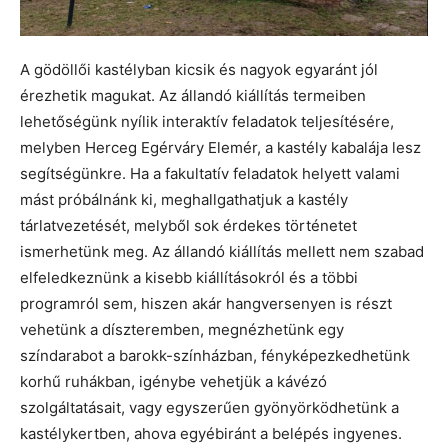
A gödöllői kastélyban kicsik és nagyok egyaránt jól
érezhetik magukat. Az állandó kiállítás termeiben
lehetőségünk nyílik interaktív feladatok teljesítésére,
melyben Herceg Egérváry Elemér, a kastély kabalája lesz
segítségünkre. Ha a fakultatív feladatok helyett valami
mást próbálnánk ki, meghallgathatjuk a kastély
tárlatvezetését, melyből sok érdekes történetet
ismerhetünk meg. Az állandó kiállítás mellett nem szabad
elfeledkeznünk a kisebb kiállításokról és a többi
programról sem, hiszen akár hangversenyen is részt
vehetünk a díszteremben, megnézhetünk egy
színdarabot a barokk-színházban, fényképezkedhetünk
korhű ruhákban, igénybe vehetjük a kávézó
szolgáltatásait, vagy egyszerűen gyönyörködhetünk a
kastélykertben, ahova egyébiránt a belépés ingyenes.