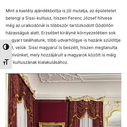
Mint a kastély ajándékboltja is jól mutatja, az épületetet
belengi a Sissi-kultusz, hiszen Ferenc József hitvese
még az uralkodónál is többször tartózkodott Gödöllőn
házasságuk alatt. Erzsébet királyné környezetében sok
magyart találhatunk, több udvarhölgye is hazánk szülöttje
volt, velük Sissi magyarul is beszélt, hiszen megtanulta
Nagy kontraszt váltása
nyelvünket, mely hozzájárult a magyarok között is máig
élő kultuszának kialakulásához.
Betűméret váltása