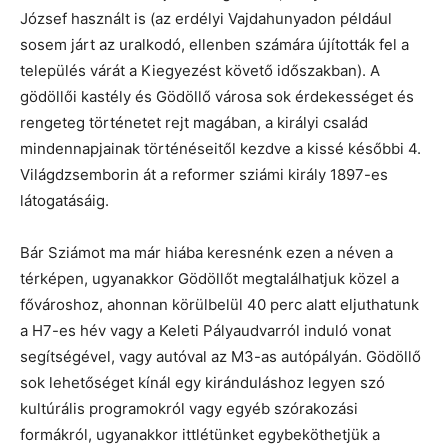
József használt is (az erdélyi Vajdahunyadon például
sosem járt az uralkodó, ellenben számára újították fel a
település várát a Kiegyezést követő időszakban). A
gödöllői kastély és Gödöllő városa sok érdekességet és
rengeteg történetet rejt magában, a királyi család
mindennapjainak történéseitől kezdve a kissé későbbi 4.
Világdzsemborin át a reformer sziámi király 1897-es
látogatásáig.
Bár Sziámot ma már hiába keresnénk ezen a néven a
térképen, ugyanakkor Gödöllőt megtalálhatjuk közel a
fővároshoz, ahonnan körülbelül 40 perc alatt eljuthatunk
a H7-es hév vagy a Keleti Pályaudvarról induló vonat
segítségével, vagy autóval az M3-as autópályán. Gödöllő
sok lehetőséget kínál egy kiránduláshoz legyen szó
kultúrális programokról vagy egyéb szórakozási
formákról, ugyanakkor ittlétünket egybeköthetjük a