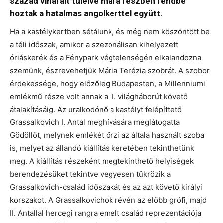
század viharait túlélve mára részben rendbe
hoztak a hatalmas angolkerttel együtt.
Ha a kastélykertben sétálunk, és még nem köszöntött be
a téli időszak, amikor a szezonálisan kihelyezett
óriáskerék és a Fénypark végtelenségén elkalandozna
szemünk, észrevehetjük Mária Terézia szobrát. A szobor
érdekessége, hogy előzőleg Budapesten, a Millenniumi
emlékmű része volt annak a II. világháborút követő
átalakításáig. Az uralkodónő a kastélyt felépíttető
Grassalkovich I. Antal meghívására meglátogatta
Gödöllőt, melynek emlékét őrzi az általa használt szoba
is, melyet az állandó kiállítás keretében tekinthetünk
meg. A kiállítás részeként megtekinthető helyiségek
berendezésüket tekintve vegyesen tükrözik a
Grassalkovich-család időszakát és az azt követő királyi
korszakot. A Grassalkovichok révén az előbb grófi, majd
II. Antallal hercegi rangra emelt család reprezentációja