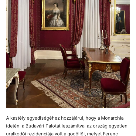
A kastély egyediségéhez hozzájárul, hogy a Monarchia
idején, a Budavári Palotát leszámítva, az ország egyetlen
uralkodói rezidenciája volt a gödöllői, melyet Ferenc