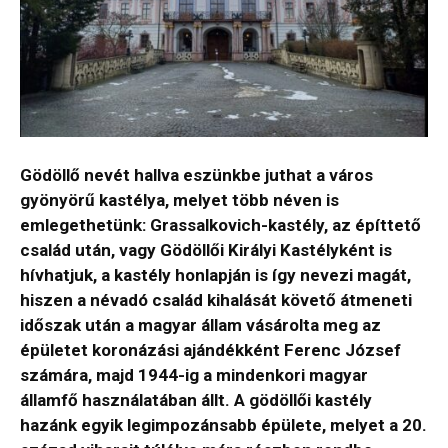
Gödöllő nevét hallva eszünkbe juthat a város
gyönyörű kastélya, melyet több néven is
emlegethetünk: Grassalkovich-kastély, az építtető
család után, vagy Gödöllői Királyi Kastélyként is
hívhatjuk, a kastély honlapján is így nevezi magát,
hiszen a névadó család kihalását követő átmeneti
időszak után a magyar állam vásárolta meg az
épületet koronázási ajándékként Ferenc József
számára, majd 1944-ig a mindenkori magyar
államfő használatában állt. A gödöllői kastély
hazánk egyik legimpozánsabb épülete, melyet a 20.