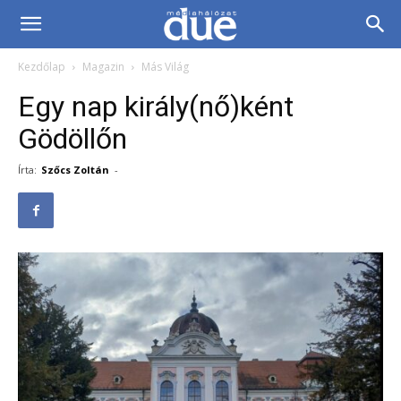
DUE
Kezdőlap
Magazin
Más Világ
Médiahálózat…
Egy nap király(nő)ként
Gödöllőn
Írta:
Szőcs Zoltán
-