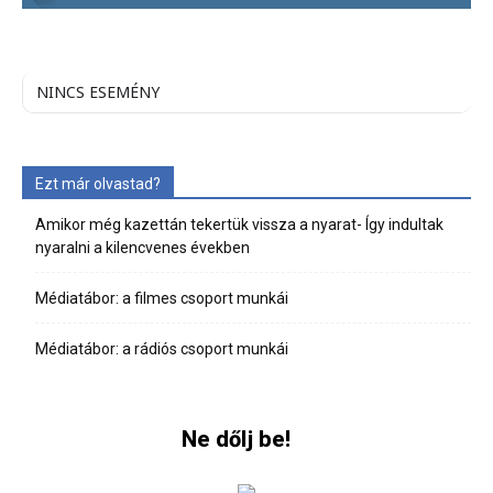
NINCS ESEMÉNY
Ezt már olvastad?
Amikor még kazettán tekertük vissza a nyarat- Így indultak
nyaralni a kilencvenes években
Médiatábor: a filmes csoport munkái
Médiatábor: a rádiós csoport munkái
Ne dőlj be!