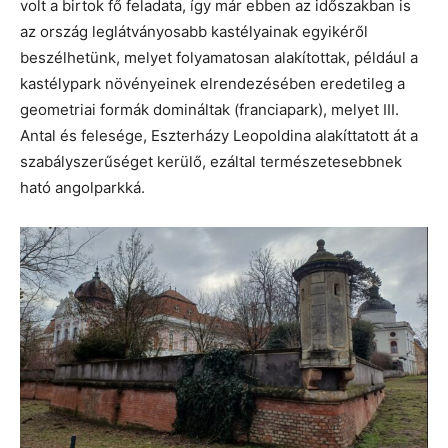
volt a birtok fő feladata, így már ebben az időszakban is
az ország leglátványosabb kastélyainak egyikéről
beszélhetünk, melyet folyamatosan alakítottak, például a
kastélypark növényeinek elrendezésében eredetileg a
geometriai formák domináltak (franciapark), melyet III.
Antal és felesége, Eszterházy Leopoldina alakíttatott át a
szabályszerűséget kerülő, ezáltal természetesebbnek
ható angolparkká.