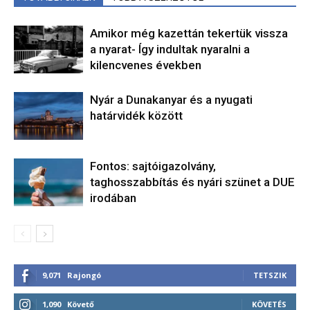
Amikor még kazettán tekertük vissza
a nyarat- Így indultak nyaralni a
kilencvenes években
Nyár a Dunakanyar és a nyugati
határvidék között
Fontos: sajtóigazolvány,
taghosszabbítás és nyári szünet a DUE
irodában
9,071
Rajongó
TETSZIK
1,090
Követő
KÖVETÉS