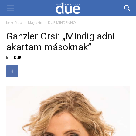
DUE
Kezdőlap
Magazin
DUE MINDENHOL
Médiahálózat…
Ganzler Orsi: „Mindig adni
akartam másoknak”
Írta:
DUE
-