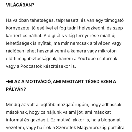
VILÁGÁBAN?
Ha valóban tehetséges, talpraesett, és van egy támogató
környezete, jó eséllyel el fog tudni helyezkedni, és szép
karriert csinálhat. A digitális világ térnyerése miatt új
lehetőségek is nyíltak, ma már nemcsak a tévében vagy
rádióban lehet hasznát venni a kamera vagy mikrofon
előtti magabiztosságnak, hanem a YouTube csatornák
vagy a Podcastok készítésekor is.
-MI AZ A MOTIVÁCIÓ, AMI MEGTART TÉGED EZEN A
PÁLYÁN?
Mindig az volt a legfőbb mozgatórugóm, hogy adhassak
másoknak, hogy csináljunk valami jót, ami másokat
informál és gazdagít. Ez motivál akkor is, ha a blogomat
vezetem, vagy ha írok a Szeretlek Magyarország portálra