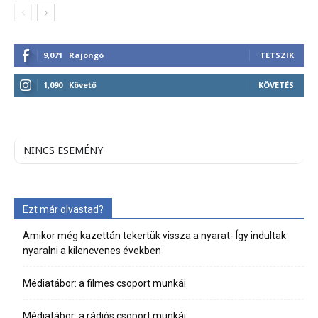
9,071
Rajongó
TETSZIK
1,090
Követő
KÖVETÉS
NINCS ESEMÉNY
Ezt már olvastad?
Amikor még kazettán tekertük vissza a nyarat- Így indultak
nyaralni a kilencvenes években
Médiatábor: a filmes csoport munkái
Médiatábor: a rádiós csoport munkái