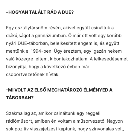
–
HOGYAN TALÁLT RÁD A DUE?
Egy osztálytársnőm révén, akivel együtt csináltuk a
diákújságot a gimnáziumban. Ő már ott volt egy korábbi
nyári DUE-táborban, belelkesített engem is, és együtt
mentünk el 1994-ben. Úgy éreztem, egy igazán nekem
való közegre leltem, kibontakozhattam. A lelkesedésemet
bizonyítja, hogy a következő évben már
csoportvezetőnek hívtak.
-MI VOLT AZ ELSŐ MEGHATÁROZÓ ÉLMÉNYED A
TÁBORBAN?
Szakmailag az, amikor csináltunk egy reggeli
rádióműsort, amiben én voltam a műsorvezető. Nagyon
sok pozitív visszajelzést kaptunk, hogy színvonalas volt,