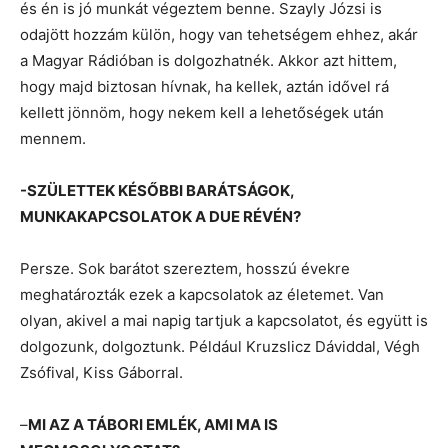
és én is jó munkát végeztem benne. Szayly Józsi is
odajött hozzám külön, hogy van tehetségem ehhez, akár
a Magyar Rádióban is dolgozhatnék. Akkor azt hittem,
hogy majd biztosan hívnak, ha kellek, aztán idővel rá
kellett jönnöm, hogy nekem kell a lehetőségek után
mennem.
-SZÜLETTEK KÉSŐBBI BARÁTSÁGOK,
MUNKAKAPCSOLATOK A DUE RÉVÉN?
Persze. Sok barátot szereztem, hosszú évekre
meghatározták ezek a kapcsolatok az életemet. Van
olyan, akivel a mai napig tartjuk a kapcsolatot, és együtt is
dolgozunk, dolgoztunk. Például Kruzslicz Dáviddal, Végh
Zsófival, Kiss Gáborral.
–
MI AZ A TÁBORI EMLÉK, AMI MA IS