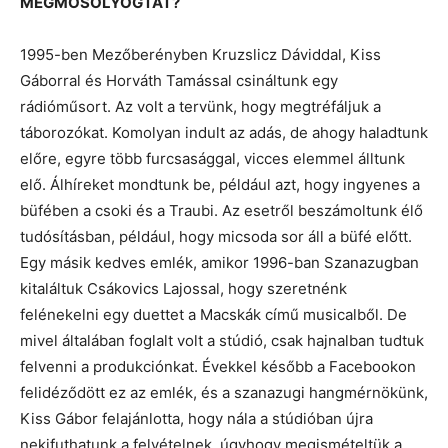
MEGMOSOLYOGTAT?
1995-ben Mezőberényben Kruzslicz Dáviddal, Kiss
Gáborral és Horváth Tamással csináltunk egy
rádióműsort. Az volt a tervünk, hogy megtréfáljuk a
táborozókat. Komolyan indult az adás, de ahogy haladtunk
előre, egyre több furcsasággal, vicces elemmel álltunk
elő. Álhíreket mondtunk be, például azt, hogy ingyenes a
büfében a csoki és a Traubi. Az esetről beszámoltunk élő
tudósításban, például, hogy micsoda sor áll a büfé előtt.
Egy másik kedves emlék, amikor 1996-ban Szanazugban
kitaláltuk Csákovics Lajossal, hogy szeretnénk
felénekelni egy duettet a Macskák című musicalből. De
mivel általában foglalt volt a stúdió, csak hajnalban tudtuk
felvenni a produkciónkat. Évekkel később a Facebookon
felidéződött ez az emlék, és a szanazugi hangmérnökünk,
Kiss Gábor felajánlotta, hogy nála a stúdióban újra
nekifuthatunk a felvételnek, úgyhogy megismételtük a