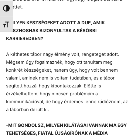
duettet.
Nagy kontraszt váltása
-MILYEN KÉSZSÉGEKET ADOTT A DUE, AMIK
Betűméret váltása
HASZNOSNAK BIZONYULTAK A KÉSŐBBI
KARRIEREDBEN?
A kéthetes tábor nagy élmény volt, rengeteget adott.
Mégsem úgy fogalmaznék, hogy ott tanultam meg
konkrét készségeket, hanem úgy, hogy volt bennem
valami, aminek nem is voltam tudatában, és a tábor
segített hozzá, hogy kibontakozzak. Előtte is
érzékelhettem, hogy nincsen problémám a
kommunikációval, de hogy érdemes lenne rádióznom, az
a táborban derült ki.
-MIT GONDOLSZ, MILYEN KILÁTÁSAI VANNAK MA EGY
TEHETSÉGES, FIATAL ÚJSÁGÍRÓNAK A MÉDIA