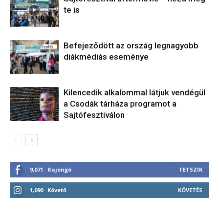
te is
Befejeződött az ország legnagyobb
diákmédiás eseménye
Kilencedik alkalommal látjuk vendégül
a Csodák tárháza programot a
Sajtófesztiválon
9,071
Rajongó
TETSZIK
1,090
Követő
KÖVETÉS