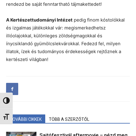
rendezd be saját fenntartható tájmakettedet!
A Kertészettudományi Intézet
pedig finom kóstolókkal
és izgalmas játékokkal vár: megismerkedhetsz
illóolajokkal, különleges zöldségmagokkal és
ínycsiklandó gyümölcslekvárokkal. Fedezd fel, milyen
illatok, ízek és tudományos érdekességek rejtőznek a
kertészeti világban!
Nagy kontraszt váltása
Betűméret váltása
TOVÁBBI CIKKEK
TÖBB A SZERZŐTŐL
Sajtófesztivál aftermovie – nézd meg