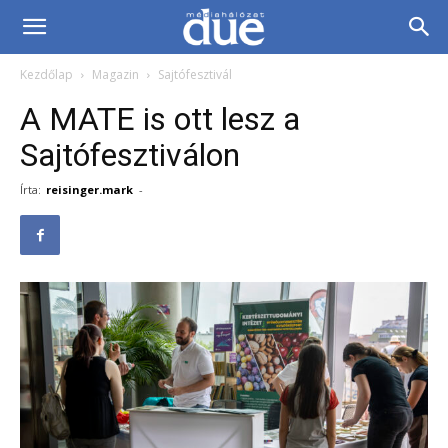
DUE
Kezdőlap
Magazin
Sajtófesztivál
Médiahálózat…
A MATE is ott lesz a
Sajtófesztiválon
Írta:
reisinger.mark
-