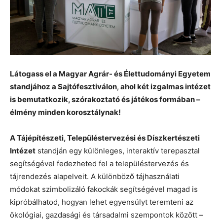
Látogass el a Magyar Agrár- és Élettudományi Egyetem
standjához a Sajtófesztiválon
,
ahol két izgalmas intézet
is bemutatkozik, szórakoztató és játékos formában –
élmény minden korosztálynak!
A Tájépítészeti, Településtervezési és Díszkertészeti
Intézet
standján egy különleges, interaktív terepasztal
segítségével fedezheted fel a településtervezés és
tájrendezés alapelveit. A különböző tájhasználati
módokat szimbolizáló fakockák segítségével magad is
kipróbálhatod, hogyan lehet egyensúlyt teremteni az
ökológiai, gazdasági és társadalmi szempontok között –