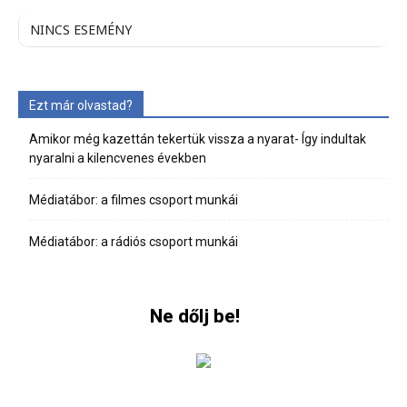
NINCS ESEMÉNY
Ezt már olvastad?
Amikor még kazettán tekertük vissza a nyarat- Így indultak
nyaralni a kilencvenes években
Médiatábor: a filmes csoport munkái
Médiatábor: a rádiós csoport munkái
Ne dőlj be!