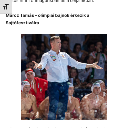
fontos hinni önmagunkban és a céljainkban.
Betűméret váltása
Märcz Tamás – olimpiai bajnok érkezik a
Sajtófesztiválra