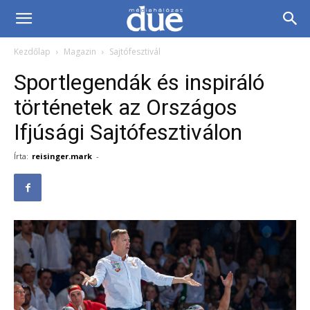
DUE
Kezdőlap
Magazin
Sajtófesztivál
Médiahálózat…
Sportlegendák és inspiráló
történetek az Országos
Ifjúsági Sajtófesztiválon
Írta:
reisinger.mark
-