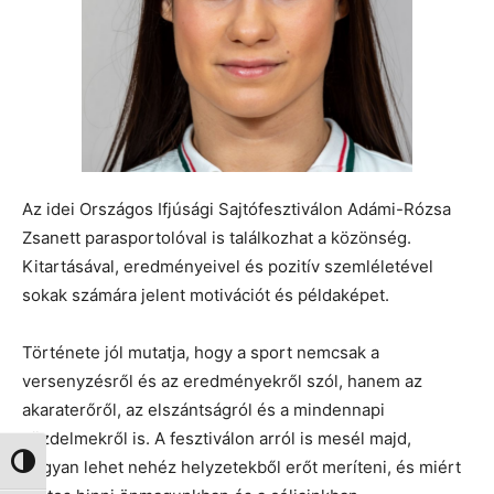
Az idei Országos Ifjúsági Sajtófesztiválon Adámi-Rózsa
Zsanett parasportolóval is találkozhat a közönség.
Kitartásával, eredményeivel és pozitív szemléletével
sokak számára jelent motivációt és példaképet.
Története jól mutatja, hogy a sport nemcsak a
versenyzésről és az eredményekről szól, hanem az
akaraterőről, az elszántságról és a mindennapi
küzdelmekről is. A fesztiválon arról is mesél majd,
Nagy kontraszt váltása
hogyan lehet nehéz helyzetekből erőt meríteni, és miért