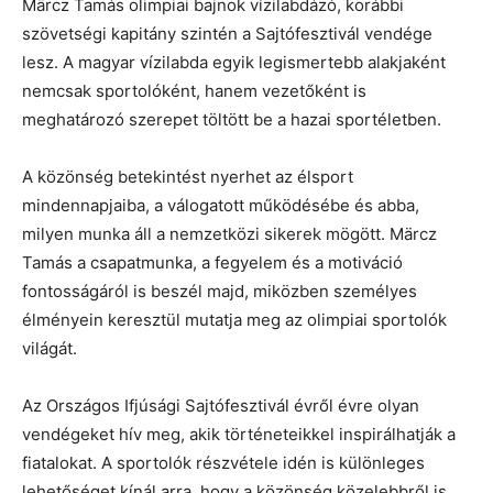
Märcz Tamás olimpiai bajnok vízilabdázó, korábbi
szövetségi kapitány szintén a Sajtófesztivál vendége
lesz. A magyar vízilabda egyik legismertebb alakjaként
nemcsak sportolóként, hanem vezetőként is
meghatározó szerepet töltött be a hazai sportéletben.
A közönség betekintést nyerhet az élsport
mindennapjaiba, a válogatott működésébe és abba,
milyen munka áll a nemzetközi sikerek mögött. Märcz
Tamás a csapatmunka, a fegyelem és a motiváció
fontosságáról is beszél majd, miközben személyes
élményein keresztül mutatja meg az olimpiai sportolók
világát.
Az Országos Ifjúsági Sajtófesztivál évről évre olyan
vendégeket hív meg, akik történeteikkel inspirálhatják a
fiatalokat. A sportolók részvétele idén is különleges
lehetőséget kínál arra, hogy a közönség közelebbről is