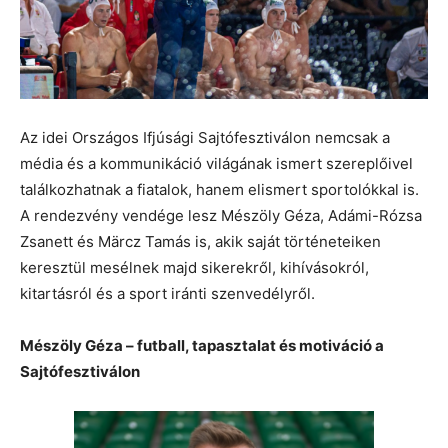
Az idei Országos Ifjúsági Sajtófesztiválon nemcsak a
média és a kommunikáció világának ismert szereplőivel
találkozhatnak a fiatalok, hanem elismert sportolókkal is.
A rendezvény vendége lesz Mészöly Géza, Adámi-Rózsa
Zsanett és Märcz Tamás is, akik saját történeteiken
keresztül mesélnek majd sikerekről, kihívásokról,
kitartásról és a sport iránti szenvedélyről.
Mészöly Géza – futball, tapasztalat és motiváció a
Sajtófesztiválon