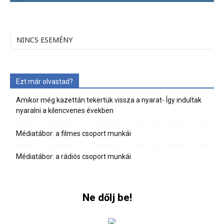
NINCS ESEMÉNY
Ezt már olvastad?
Amikor még kazettán tekertük vissza a nyarat- Így indultak
nyaralni a kilencvenes években
Médiatábor: a filmes csoport munkái
Médiatábor: a rádiós csoport munkái
Ne dőlj be!