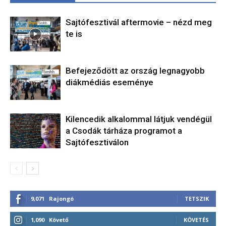
Sajtófesztivál aftermovie – nézd meg
te is
Befejeződött az ország legnagyobb
diákmédiás eseménye
Kilencedik alkalommal látjuk vendégül
a Csodák tárháza programot a
Sajtófesztiválon
9,071
Rajongó
TETSZIK
1,090
Követő
KÖVETÉS