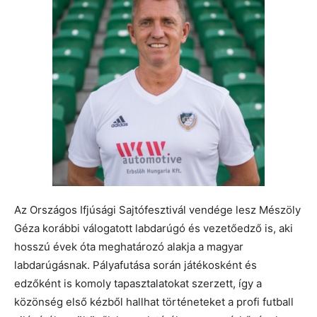
Az Országos Ifjúsági Sajtófesztivál vendége lesz Mészöly
Géza korábbi válogatott labdarúgó és vezetőedző is, aki
hosszú évek óta meghatározó alakja a magyar
labdarúgásnak. Pályafutása során játékosként és
edzőként is komoly tapasztalatokat szerzett, így a
közönség első kézből hallhat történeteket a profi futball