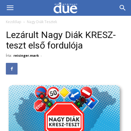
DUE
Kezdőlap
Nagy Diák Tesztek
Médiahálózat…
Lezárult Nagy Diák KRESZ-
teszt első fordulója
Írta:
reisinger.mark
-