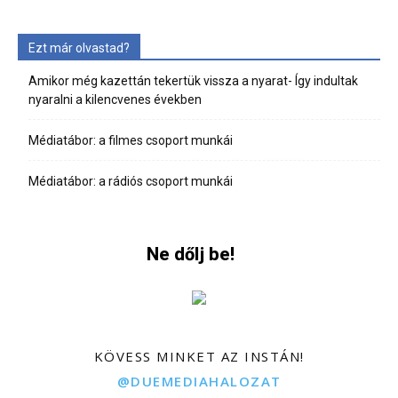
Ezt már olvastad?
Amikor még kazettán tekertük vissza a nyarat- Így indultak
nyaralni a kilencvenes években
Médiatábor: a filmes csoport munkái
Médiatábor: a rádiós csoport munkái
Ne dőlj be!
KÖVESS MINKET AZ INSTÁN!
@DUEMEDIAHALOZAT