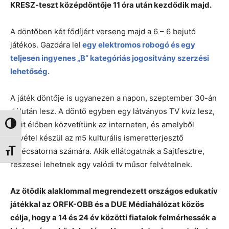
KRESZ-teszt középdöntője 11 óra után kezdődik majd.
A döntőben két fődíjért verseng majd a 6 – 6 bejutó
játékos. Gazdára lel
egy elektromos robogó és egy
teljesen ingyenes „B” kategóriás jogosítvány szerzési
lehetőség.
A játék döntője is ugyanezen a napon, szeptember 30-án
délután lesz. A döntő egyben egy látványos TV kvíz lesz,
amit élőben közvetítünk az interneten, és amelyből
Nagy kontraszt váltása
felvétel készül az m5 kulturális ismeretterjesztő
tévécsatorna számára. Akik ellátogatnak a Sajtfesztre,
Betűméret váltása
részesei lehetnek egy valódi tv műsor felvételnek.
Az ötödik alaklommal megrendezett országos edukatív
játékkal az ORFK-OBB és a DUE Médiahálózat közös
célja, hogy a 14 és 24 év közötti fiatalok felmérhessék a