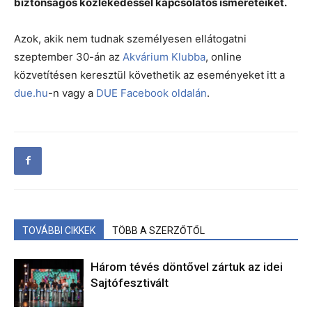
biztonságos közlekedéssel kapcsolatos ismereteiket.
Azok, akik nem tudnak személyesen ellátogatni
szeptember 30-án az
Akvárium Klubba
, online
közvetítésen keresztül követhetik az eseményeket itt a
due.hu
-n vagy a
DUE Facebook oldalán
.
TOVÁBBI CIKKEK
TÖBB A SZERZŐTŐL
Három tévés döntővel zártuk az idei
Sajtófesztivált