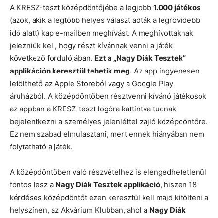
A KRESZ-teszt középdöntőjébe a legjobb
1.000 játékos
(azok, akik a legtöbb helyes választ adták a legrövidebb
idő alatt) kap e-mailben meghívást. A meghívottaknak
jelezniük kell, hogy részt kívánnak venni a játék
következő fordulójában.
Ezt a „Nagy Diák Tesztek”
applikáción keresztül tehetik meg.
Az app ingyenesen
letölthető az Apple Storeból vagy a Google Play
áruházból. A középdöntőben résztvenni kívánó játékosok
az appban a KRESZ-teszt logóra kattintva tudnak
bejelentkezni a személyes jelenléttel zajló középdöntőre.
Ez nem szabad elmulasztani, mert ennek hiányában nem
folytatható a játék.
A középdöntőben való részvételhez is elengedhetetlenül
fontos lesz a
Nagy Diák Tesztek applikáció
, hiszen 18
kérdéses középdöntőt ezen keresztül kell majd kitölteni a
helyszínen, az Akvárium Klubban, ahol a
Nagy Diák