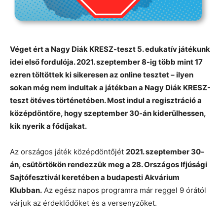
Véget ért a Nagy Diák KRESZ-teszt 5. edukatív játékunk
idei első fordulója. 2021. szeptember 8-ig több mint 17
ezren töltöttek ki sikeresen az online tesztet – ilyen
sokan még nem indultak a játékban a Nagy Diák KRESZ-
teszt ötéves történetében. Most indul a regisztráció a
középdöntőre, hogy szeptember 30-án kiderülhessen,
kik nyerik a fődíjakat.
Az országos játék középdöntőjét
2021. szeptember 30-
án, csütörtökön rendezzük meg a 28. Országos Ifjúsági
Sajtófesztivál keretében a budapesti Akvárium
Klubban.
Az egész napos programra már reggel 9 órától
várjuk az érdeklődőket és a versenyzőket.