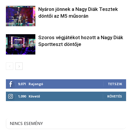
Nyáron jönnek a Nagy Diák Tesztek
döntői az M5 műsorán
Szoros végjátékot hozott a Nagy Diák
Sportteszt döntője
9,071
Rajongó
TETSZIK
1,090
Követő
KÖVETÉS
NINCS ESEMÉNY