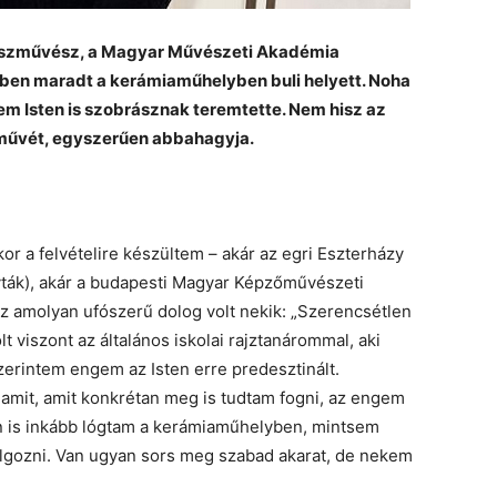
rászművész, a Magyar Művészeti Akadémia
bben maradt a kerámiaműhelyben buli helyett. Noha
 Isten is szobrásznak teremtette. Nem hisz az
y művét, egyszerűen abbahagyja.
r a felvételire készültem – akár az egri Eszterházy
vták), akár a budapesti Magyar Képzőművészeti
Ez amolyan ufószerű dolog volt nekik: „Szerencsétlen
 viszont az általános iskolai rajztanárommal, aki
zerintem engem az Isten erre predesztinált.
amit, amit konkrétan meg is tudtam fogni, az engem
an is inkább lógtam a kerámiaműhelyben, mintsem
olgozni. Van ugyan sors meg szabad akarat, de nekem