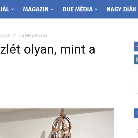
UÁL
MAGAZIN
DUE MÉDIA
NAGY DIÁK
 olyan, mint a lélegzetvétel
lét olyan, mint a