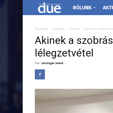
RÓLUNK
AKT
DUE
Médiahálózat…
Kezdőlap
Magazin
Kultúra
Akinek a szobrászlét
Akinek a szobrász
lélegzetvétel
Írta:
reisinger.mark
-