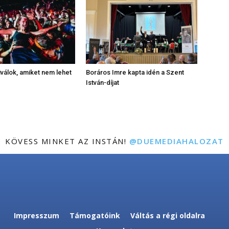
iválok, amiket nem lehet
Boráros Imre kapta idén a Szent
István-díjat
KÖVESS MINKET AZ INSTÁN!
@DUEMEDIAHALOZAT
Impresszum
Támogatóink
Váltás a régi oldalra