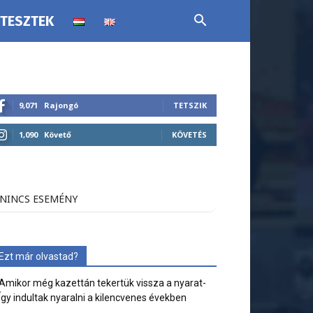
 TESZTEK
9,071
Rajongó
TETSZIK
1,090
Követő
KÖVETÉS
NINCS ESEMÉNY
Ezt már olvastad?
Amikor még kazettán tekertük vissza a nyarat-
Így indultak nyaralni a kilencvenes években