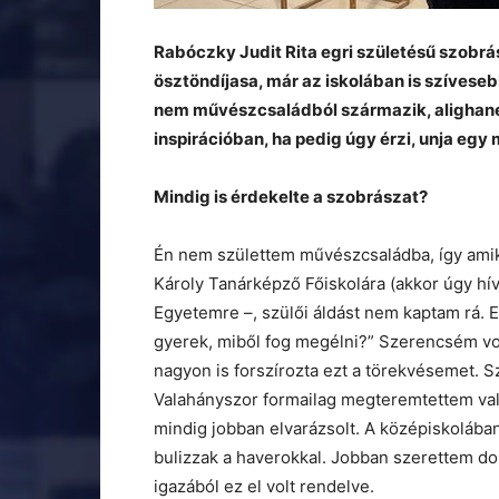
Rabóczky Judit Rita egri születésű szob
ösztöndíjasa, már az iskolában is szívese
nem művészcsaládból származik, alighanem
inspirációban, ha pedig úgy érzi, unja eg
Mindig is érdekelte a szobrászat?
Én nem születtem művészcsaládba, így amiko
Károly Tanárképző Főiskolára (akkor úgy hí
Egyetemre –, szülői áldást nem kaptam rá. 
gyerek, miből fog megélni?” Szerencsém volt
nagyon is forszírozta ezt a törekvésemet. S
Valahányszor formailag megteremtettem val
mindig jobban elvarázsolt. A középiskoláb
bulizzak a haverokkal. Jobban szerettem d
igazából ez el volt rendelve.