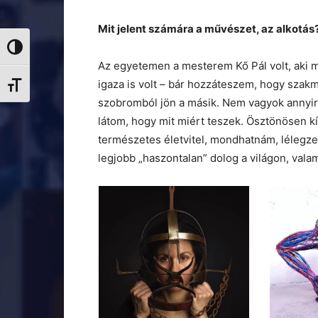
Mit jelent számára a művészet, az alkotás
Nagy kontraszt váltása
Az egyetemen a mesterem Kő Pál volt, aki m
igaza is volt – bár hozzáteszem, hogy szak
Betűméret váltása
szobromból jön a másik. Nem vagyok annyira
látom, hogy mit miért teszek. Ösztönösen k
természetes életvitel, mondhatnám, lélegze
legjobb „haszontalan” dolog a világon, valam