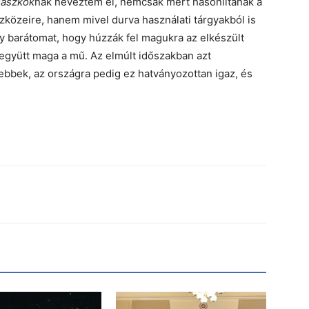
aszkok
nak neveztem el, nemcsak mert hasonlítanak a
közeire, hanem mivel durva használati tárgyakból is
ny barátomat, hogy húzzák fel magukra az elkészült
 együtt maga a mű. Az elmúlt időszakban azt
bbek, az országra pedig ez hatványozottan igaz, és