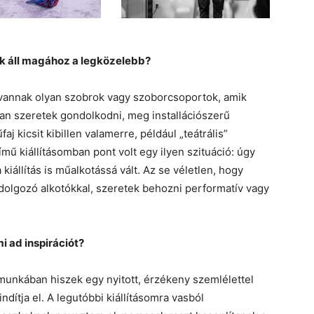
ik áll magához a legközelebb?
vannak olyan szobrok vagy szoborcsoportok, amik
n szeretek gondolkodni, meg installációszerű
j kicsit kibillen valamerre, például „teátrális”
mű kiállításomban pont volt egy ilyen szituáció: úgy
állítás is műalkotássá vált. Az se véletlen, hogy
lgozó alkotókkal, szeretek behozni performatív vagy
 ad inspirációt?
munkában hiszek egy nyitott, érzékeny szemlélettel
ítja el. A legutóbbi kiállításomra vasból