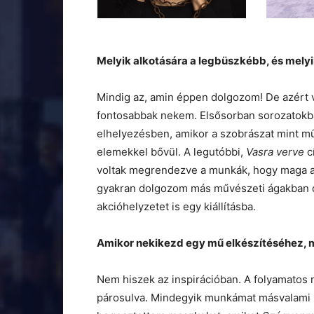
Melyik alkotására a legbüszkébb, és mely
Mindig az, amin éppen dolgozom! De azért 
fontosabbak nekem. Elsősorban sorozatokba
elhelyezésben, amikor a szobrászat mint műfa
elemekkel bővül. A legutóbbi,
Vasra verve
cí
voltak megrendezve a munkák, hogy maga a ki
gyakran dolgozom más művészeti ágakban do
akcióhelyzetet is egy kiállításba.
Amikor nekikezd egy mű elkészítéséhez, mi
Nem hiszek az inspirációban. A folyamatos 
párosulva. Mindegyik munkámat másvalami ind