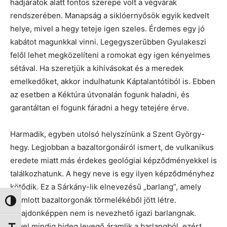
hadjáratok alatt fontos szerepe volt a végvárak
rendszerében. Manapság a siklóernyősök egyik kedvelt
helye, mivel a hegy teteje igen szeles. Érdemes egy jó
kabátot magunkkal vinni. Legegyszerűbben Gyulakeszi
felől lehet megközelíteni a romokat egy igen kényelmes
sétával. Ha szeretjük a kihívásokat és a meredek
emelkedőket, akkor indulhatunk Káptalantótiból is. Ebben
az esetben a Kéktúra útvonalán fogunk haladni, és
garantáltan el fogunk fáradni a hegy tetejére érve.
Harmadik, egyben utolsó helyszínünk a Szent György-
hegy. Legjobban a bazaltorgonáiról ismert, de vulkanikus
eredete miatt más érdekes geológiai képződményekkel is
találkozhatunk. A hegy neve is egy ilyen képződményhez
kötődik. Ez a Sárkány-lik elnevezésű „barlang”, amely
leomlott bazaltorgonák törmelékéből jött létre.
Nagy kontraszt váltása
Tulajdonképpen nem is nevezhető igazi barlangnak.
Mivel mindig hideg levegő áramlik a barlangból, ezért