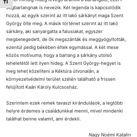
Betűméret váltása
Jégbarlangnak is nevezik. Két legenda is kapcsolódik
hozzá, az egyik szerint az itt lakó sárkányt maga Szent
György ölte meg. A másik történet szerint az itt lakó
sárkány, aki sanyargatta a falusiakat, egyszer
megbetegedett, de ők megszánták és meggyógyították,
ezentúl pedig békében éltek egymással. A két mese
közös motívuma, hogy a barlang a sárkány utolsó
leheletétől lett ilyen hideg. A Szent György-hegyet is
meg lehet közelíteni a Kéktúra útvonalán, a
környezetvédelmi terület szélén található a frissen
felújított Kaán Károly Kulcsosház.
Szerintem ezek remek tavaszi kirándulások, a legtöbb
helyre érdemes a családunkkal menni, mivel mindenki
találhat benne valamit, ami érdekli.
Nagy Noémi Katalin