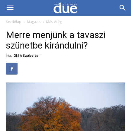
DUE
Kezdőlap
Magazin
Más Világ
Médiahálózat…
Merre menjünk a tavaszi
szünetbe kirándulni?
Írta:
Oláh Szabolcs
-