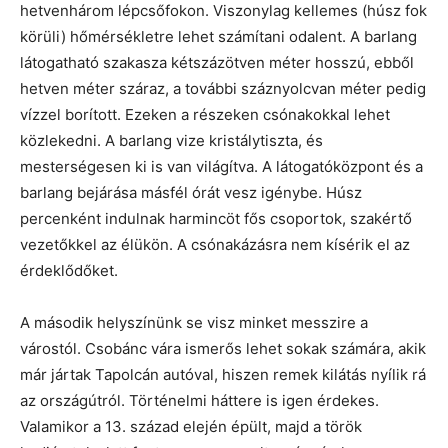
hetvenhárom lépcsőfokon. Viszonylag kellemes (húsz fok
körüli) hőmérsékletre lehet számítani odalent. A barlang
látogatható szakasza kétszázötven méter hosszú, ebből
hetven méter száraz, a további száznyolcvan méter pedig
vízzel borított. Ezeken a részeken csónakokkal lehet
közlekedni. A barlang vize kristálytiszta, és
mesterségesen ki is van világítva. A látogatóközpont és a
barlang bejárása másfél órát vesz igénybe. Húsz
percenként indulnak harmincöt fős csoportok, szakértő
vezetőkkel az élükön. A csónakázásra nem kísérik el az
érdeklődőket.
A második helyszínünk se visz minket messzire a
várostól. Csobánc vára ismerős lehet sokak számára, akik
már jártak Tapolcán autóval, hiszen remek kilátás nyílik rá
az országútról. Történelmi háttere is igen érdekes.
Valamikor a 13. század elején épült, majd a török