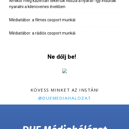
Amikor még kazettán tekertük vissza a nyarat- Így indultak
nyaralni a kilencvenes években
Médiatábor: a filmes csoport munkái
Médiatábor: a rádiós csoport munkái
Ne dőlj be!
KÖVESS MINKET AZ INSTÁN!
@DUEMEDIAHALOZAT