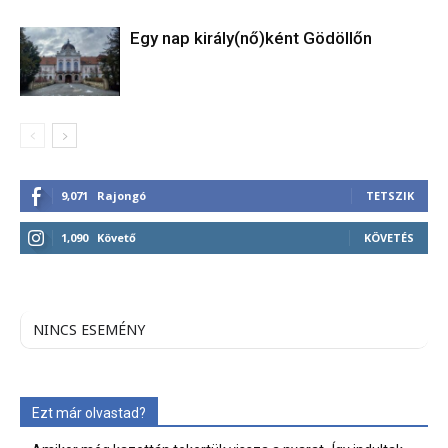
Egy nap király(nő)ként Gödöllőn
9,071
Rajongó
TETSZIK
1,090
Követő
KÖVETÉS
NINCS ESEMÉNY
Ezt már olvastad?