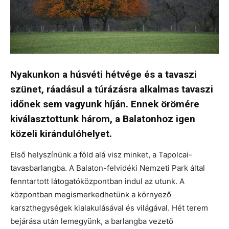
Nyakunkon a húsvéti hétvége és a tavaszi
szünet, ráadásul a túrázásra alkalmas tavaszi
időnek sem vagyunk híján. Ennek örömére
kiválasztottunk három, a Balatonhoz igen
közeli kirándulóhelyet.
Első helyszínünk a föld alá visz minket, a Tapolcai-
tavasbarlangba. A Balaton-felvidéki Nemzeti Park által
fenntartott látogatóközpontban indul az utunk. A
központban megismerkedhetünk a környező
karszthegységek kialakulásával és világával. Hét terem
bejárása után lemegyünk, a barlangba vezető