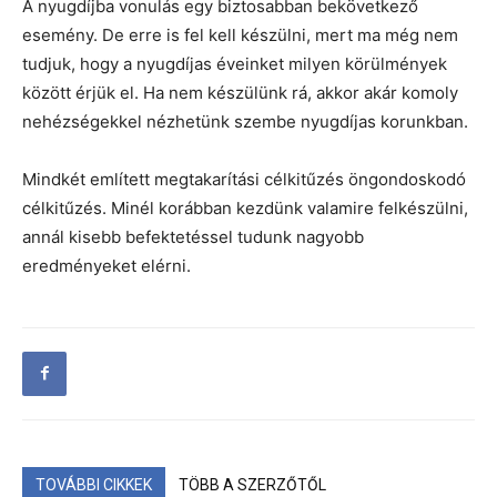
A nyugdíjba vonulás egy biztosabban bekövetkező
esemény. De erre is fel kell készülni, mert ma még nem
tudjuk, hogy a nyugdíjas éveinket milyen körülmények
között érjük el. Ha nem készülünk rá, akkor akár komoly
nehézségekkel nézhetünk szembe nyugdíjas korunkban.
Mindkét említett megtakarítási célkitűzés öngondoskodó
célkitűzés. Minél korábban kezdünk valamire felkészülni,
annál kisebb befektetéssel tudunk nagyobb
eredményeket elérni.
TOVÁBBI CIKKEK
TÖBB A SZERZŐTŐL