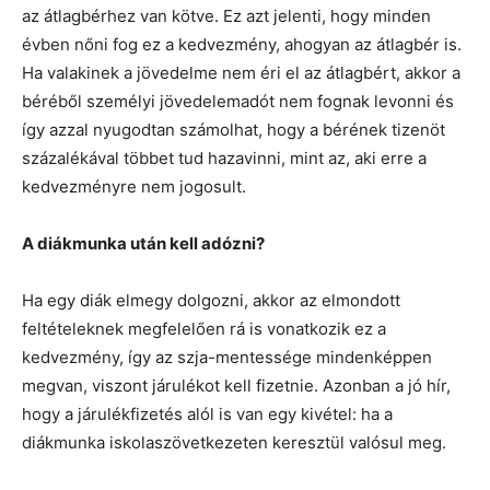
az átlagbérhez van kötve. Ez azt jelenti, hogy minden
évben nőni fog ez a kedvezmény, ahogyan az átlagbér is.
Ha valakinek a jövedelme nem éri el az átlagbért, akkor a
béréből személyi jövedelemadót nem fognak levonni és
így azzal nyugodtan számolhat, hogy a bérének tizenöt
százalékával többet tud hazavinni, mint az, aki erre a
kedvezményre nem jogosult.
A diákmunka után kell adózni?
Ha egy diák elmegy dolgozni, akkor az elmondott
feltételeknek megfelelően rá is vonatkozik ez a
kedvezmény, így az szja-mentessége mindenképpen
megvan, viszont járulékot kell fizetnie. Azonban a jó hír,
hogy a járulékfizetés alól is van egy kivétel: ha a
diákmunka iskolaszövetkezeten keresztül valósul meg.