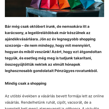
Bár még csak októbert írunk, de nemsokára itt a
karácsony, a legelőrelátóbbak már készülnek az
ajándékvásárlásra. Jön az év legnagyobb shopping
szezonja – de nem mindegy, hogy mit mennyiért,
hogyan és miből veszünk! Azért, hogy ezt átgondoltan
tegyük, és esetleg még meg is tudjunk takarítani,
összegyűjtöttük nektek az elmúlt hónapok
leghasznosabb gondolatait Pénzügyes rovatunkból.
Mindig csak a shopping
Az utóbbi években a vásárlás bevett formája lett az online
vásárlás. Rendelhetünk ruhát, cipőt, vacsorát, de a
komplett heti menü alapanyagait is otthonra. A virtuális