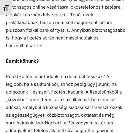
biztonságos online vásárlásra, okostelefonos fizetésre,
Betűméret váltása
de akár készpénzfelvételre is. Tehát ezek
praktikusabbak, hiszen nem kell magunknál tartani
pluszban fizikai bankkártyát is. Annyiban biztonságosabb
is, hogy a fizetés során nem másolhatóak és
használhatóak fel.
És mit költünk?
Pénzt költeni már tudunk, na de miből tesszük? A
legjobb, ha a sajátunkból, ahhoz pedig úgy jutunk, ha
dolgozunk – és azért fizetést kapunk. A fizetésünkből a
„közösbe” is kell tenni, azaz az államnak befizetni az
adókat, amelyből a közösségi kiadásokat finanszírozzák,
az egészségügyet, közbiztonságot, oktatást és még
sorolhatnánk. Izer Norbert, a Pénzügyminisztérium
adóügyekért felelős államtitkára segített eligazodni