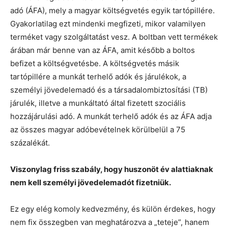
adó (ÁFA), mely a magyar költségvetés egyik tartópillére.
Gyakorlatilag ezt mindenki megfizeti, mikor valamilyen
terméket vagy szolgáltatást vesz. A boltban vett termékek
árában már benne van az ÁFA, amit később a boltos
befizet a költségvetésbe. A költségvetés másik
tartópillére a munkát terhelő adók és járulékok, a
személyi jövedelemadó és a társadalombiztosítási (TB)
járulék, illetve a munkáltató által fizetett szociális
hozzájárulási adó. A munkát terhelő adók és az ÁFA adja
az összes magyar adóbevételnek körülbelül a 75
százalékát.
Viszonylag friss szabály, hogy huszonöt év alattiaknak
nem kell személyi jövedelemadót fizetniük.
Ez egy elég komoly kedvezmény, és külön érdekes, hogy
nem fix összegben van meghatározva a „teteje”, hanem