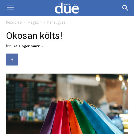
DUE
Kezdőlap
Magazin
Pénzügyes
Médiahálózat…
Okosan költs!
Írta:
reisinger.mark
-