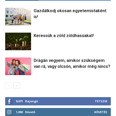
Gazdálkodj okosan egyetemistaként
is!
Keressük a zöld zöldhasúakat!
Drágán vegyem, amikor szükségem
van rá, vagy olcsón, amikor még nincs?
9,071
Rajongó
TETSZIK
1,090
Követő
KÖVETÉS