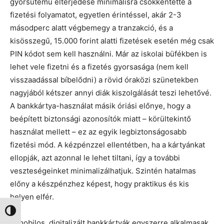
gyorsütemű elterjedése minimálisra csökkentette a
fizetési folyamatot, egyetlen érintéssel, akár 2-3
másodperc alatt végbemegy a tranzakció, és a
kisösszegű, 15.000 forint alatti fizetések esetén még csak
PIN kódot sem kell használni. Már az iskolai büfékben is
lehet vele fizetni és a fizetés gyorsasága (nem kell
visszaadással bíbelődni) a rövid óraközi szünetekben
nagyjából kétszer annyi diák kiszolgálását teszi lehetővé.
A bankkártya-használat másik óriási előnye, hogy a
beépített biztonsági azonosítók miatt – körültekintő
használat mellett – ez az egyik legbiztonságosabb
fizetési mód. A kézpénzzel ellentétben, ha a kártyánkat
ellopják, azt azonnal le lehet tiltani, így a további
veszteségeinket minimalizálhatjuk. Szintén hatalmas
előny a készpénzhez képest, hogy praktikus és kis
helyen elfér.
Nagy kontraszt váltása
A mobilos, digitalizált bankkártyák egyszerre alkalmasak