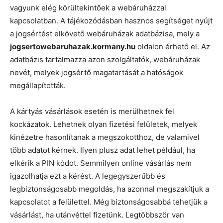
vagyunk elég körültekintőek a webáruházzal
kapcsolatban. A tájékozódásban hasznos segítséget nyújt
a jogsértést elkövető webáruházak adatbázisa, mely a
jogsertowebaruhazak.kormany.hu
oldalon érhető el. Az
adatbázis tartalmazza azon szolgáltatók, webáruházak
nevét, melyek jogsértő magatartását a hatóságok
megállapították.
A kártyás vásárlások esetén is merülhetnek fel
kockázatok. Lehetnek olyan fizetési felületek, melyek
kinézetre hasonlítanak a megszokotthoz, de valamivel
több adatot kérnek. Ilyen plusz adat lehet például, ha
elkérik a PIN kódot. Semmilyen online vásárlás nem
igazolhatja ezt a kérést. A legegyszerűbb és
legbiztonságosabb megoldás, ha azonnal megszakítjuk a
kapcsolatot a felülettel. Még biztonságosabbá tehetjük a
vásárlást, ha utánvéttel fizetünk. Legtöbbször van