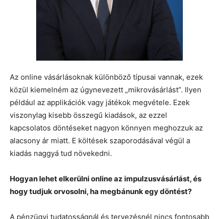
Az online vásárlásoknak különböző típusai vannak, ezek
közül kiemelném az úgynevezett „mikrovásárlást”. Ilyen
például az applikációk vagy játékok megvétele. Ezek
viszonylag kisebb összegű kiadások, az ezzel
kapcsolatos döntéseket nagyon könnyen meghozzuk az
alacsony ár miatt. E költések szaporodásával végül a
kiadás naggyá tud növekedni.
Hogyan lehet elkerülni online az impulzusvásárlást, és
hogy tudjuk orvosolni, ha megbánunk egy döntést?
A pénzügyi tudatosságnál és tervezésnél nincs fontosabb