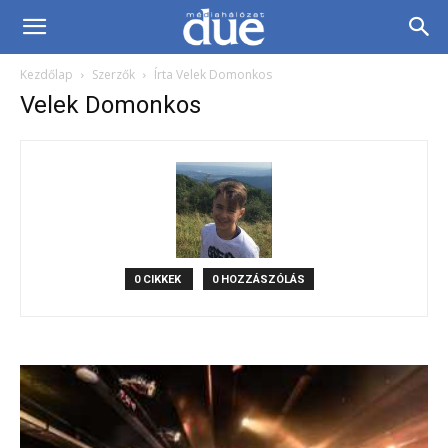
DUE
Kezdőlap
Szerzők
Írta Velek Domonkos
Médiahálózat…
Velek Domonkos
0 CIKKEK
0 HOZZÁSZÓLÁS