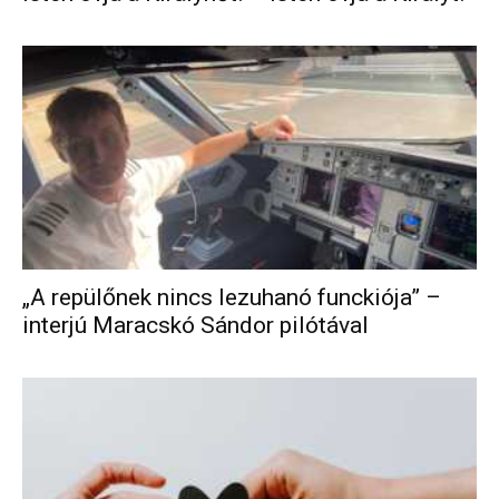
„A repülőnek nincs lezuhanó funckiója” –
interjú Maracskó Sándor pilótával